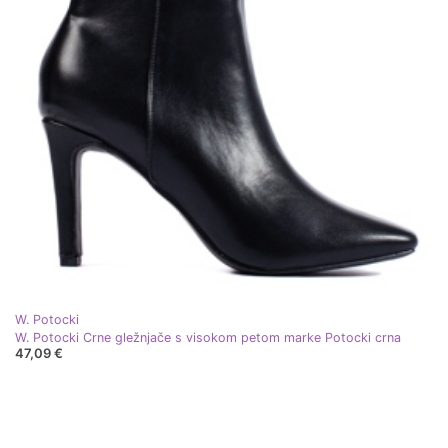
W. Potocki
W. Potocki Crne gležnjače s visokom petom marke Potocki crna
47,09 €