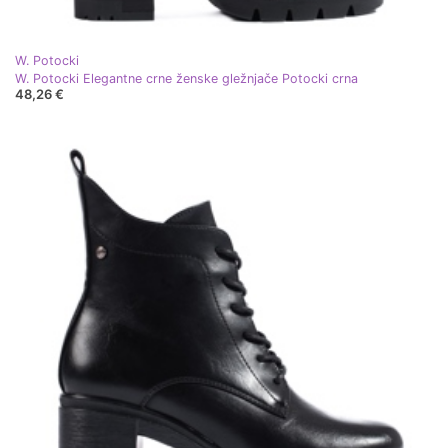
W. Potocki
W. Potocki Elegantne crne ženske gležnjače Potocki crna
48,26 €