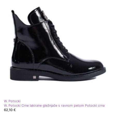
W. Potocki
W. Potocki Crne lakirane gležnjače s ravnom petom Potocki crna
62,10 €