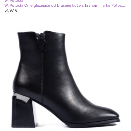
W. Potocki
W. Potocki Crne gležnjače od brušene kože s krznom marke Potocki crna
51,97 €