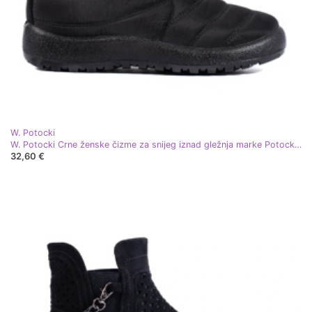
W. Potocki
W. Potocki Crne ženske čizme za snijeg iznad gležnja marke Potocki crna
32,60 €