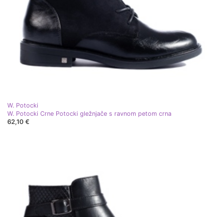
W. Potocki
W. Potocki Crne Potocki gležnjače s ravnom petom crna
62,10 €