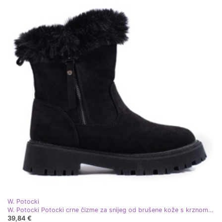
W. Potocki
W. Potocki Potocki crne čizme za snijeg od brušene kože s krznom crna
39,84 €