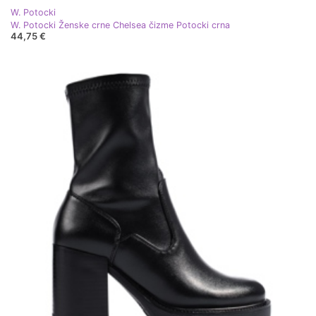
W. Potocki
W. Potocki Ženske crne Chelsea čizme Potocki crna
44,75 €