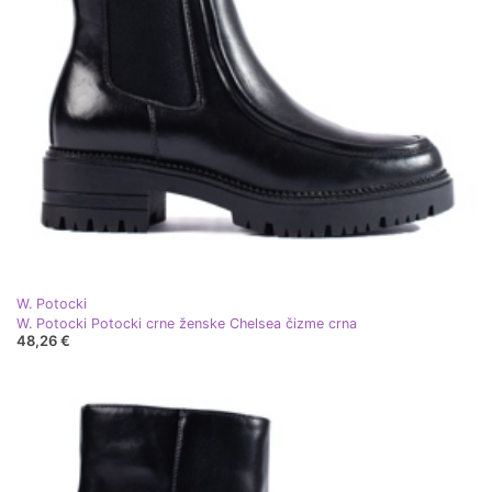
W. Potocki
W. Potocki Potocki crne ženske Chelsea čizme crna
48,26 €