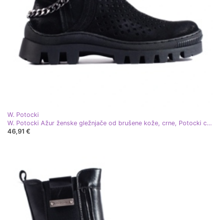
W. Potocki
W. Potocki Ažur ženske gležnjače od brušene kože, crne, Potocki crna
46,91 €