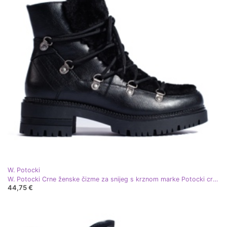
W. Potocki
W. Potocki Crne ženske čizme za snijeg s krznom marke Potocki crna
44,75 €