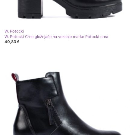
W. Potocki
W. Potocki Crne gležnjače na vezanje marke Potocki crna
40,83 €