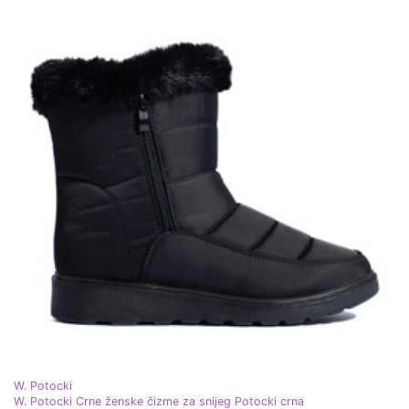
W. Potocki
W. Potocki Crne ženske čizme za snijeg Potocki crna