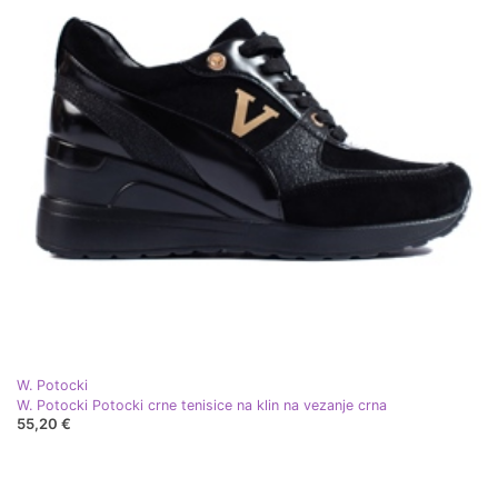
W. Potocki
W. Potocki Potocki crne tenisice na klin na vezanje crna
55,20 €