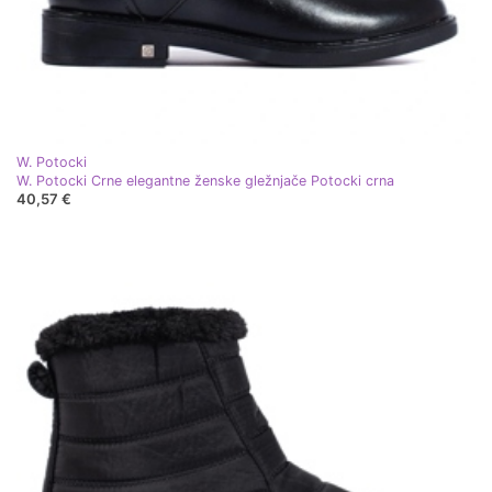
W. Potocki
W. Potocki Crne elegantne ženske gležnjače Potocki crna
40,57 €