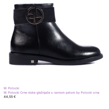
W. Potocki
W. Potocki Crne niske gležnjače s ravnom petom by Potocki crna
44,55 €