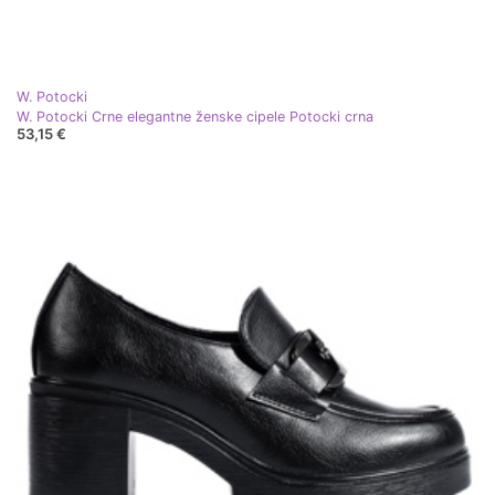
W. Potocki
W. Potocki Crne elegantne ženske cipele Potocki crna
53,15 €