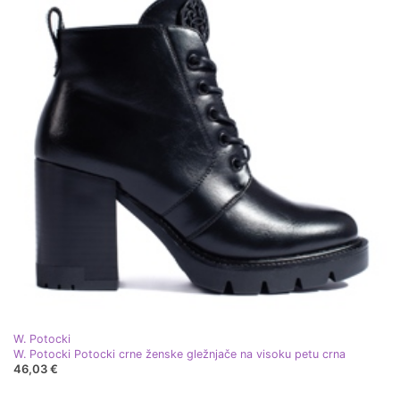
W. Potocki
W. Potocki Potocki crne ženske gležnjače na visoku petu crna
46,03 €