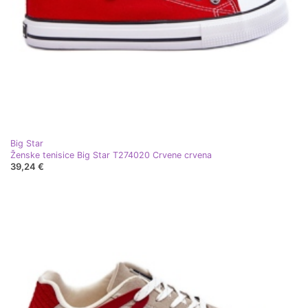
Big Star
Ženske tenisice Big Star T274020 Crvene crvena
39,24 €