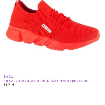
Big Star
Big Star Velike zvijezde cipele jj274265 crvene cipele crvena
66,71 €