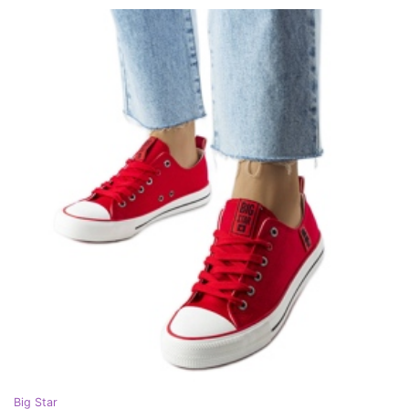
Big Star