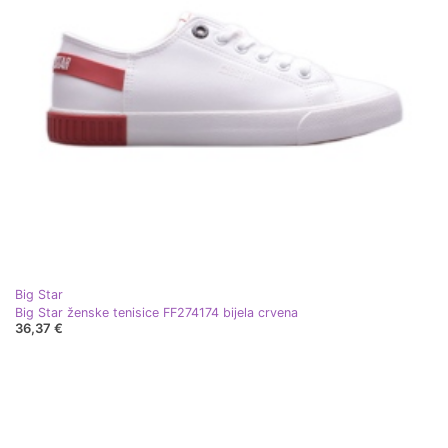
Big Star
Big Star ženske tenisice FF274174 bijela crvena
36,37 €