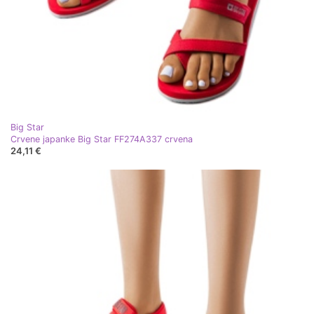
Big Star
Crvene japanke Big Star FF274A337 crvena
24,11 €