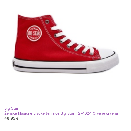
Big Star
Ženske klasične visoke tenisice Big Star T274024 Crvene crvena
48,95 €