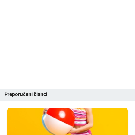
Preporučeni članci