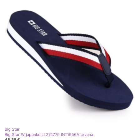
Big Star
Big Star W japanke LL274779 INT1956A crvena
48,38 €