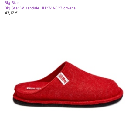
Big Star
Big Star W sandale HH274A027 crvena
47,17 €