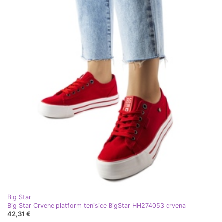
Big Star
Big Star Crvene platform tenisice BigStar HH274053 crvena
42,31 €