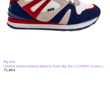
Big Star
Udobne ženske tenisice Memory Foam Big Star LL274950 Crvene crvena
72,68 €