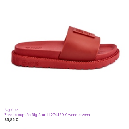
Big Star
Ženske papuče Big Star LL274430 Crvene crvena
36,85 €