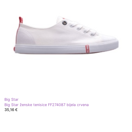
Big Star
Big Star ženske tenisice FF274087 bijela crvena
35,16 €