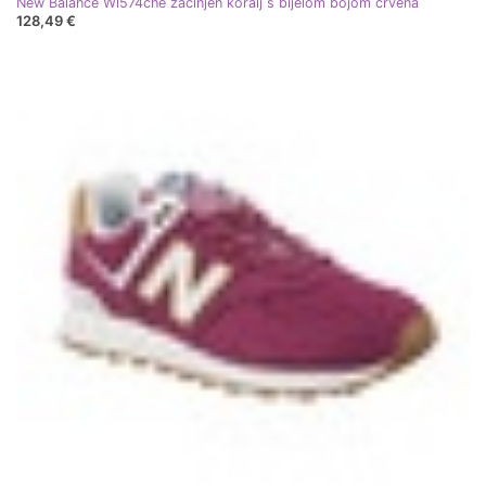
New Balance Wl574che začinjen koralj s bijelom bojom crvena
128,49 €