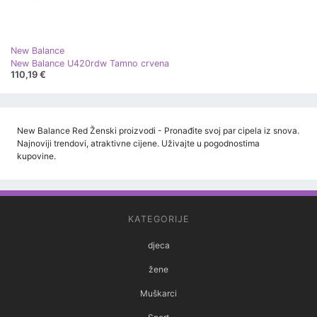
New Balance
New Balance U420rdw Tamno crvena
110,19 €
New Balance Red Ženski proizvodi - Pronađite svoj par cipela iz snova.
Najnoviji trendovi, atraktivne cijene. Uživajte u pogodnostima
kupovine.
KATEGORIJE
djeca
žene
Muškarci