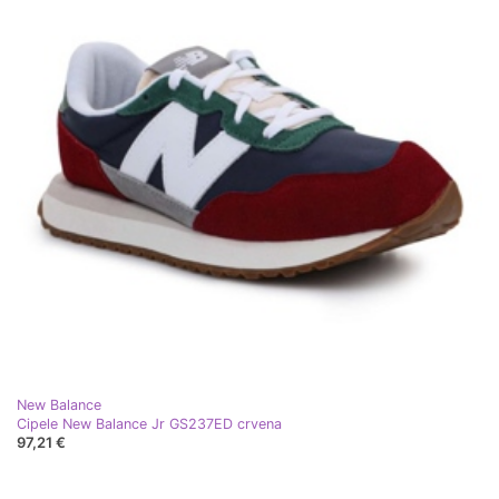
New Balance
Cipele New Balance Jr GS237ED crvena
97,21 €