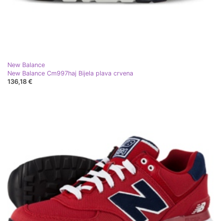
New Balance
New Balance Cm997haj Bijela plava crvena
136,18 €