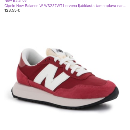
New Balance
Cipele New Balance W WS237WT1 crvena ljubičasta tamnoplava narančasta
123,55 €