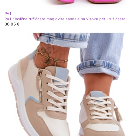
PA1
PA1 Klasične ružičaste maglovite sandale na visoku petu ružičasta
36,05 €