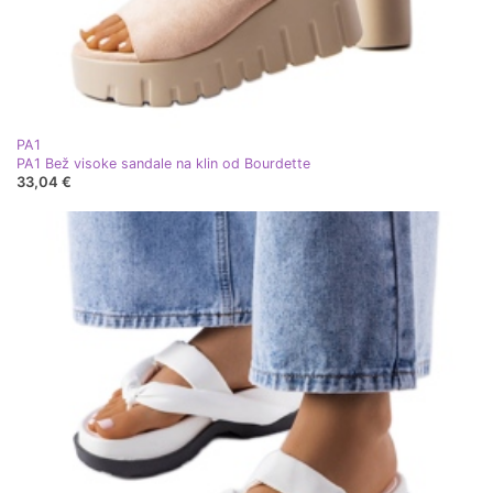
PA1
PA1 Bež visoke sandale na klin od Bourdette
33,04 €