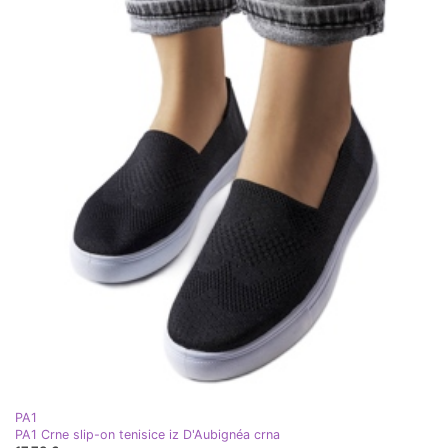
PA1
PA1 Crne slip-on tenisice iz D'Aubignéa crna