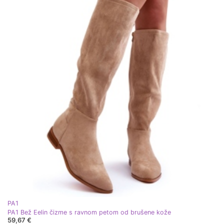
PA1
PA1 Bež Eelin čizme s ravnom petom od brušene kože
59,67 €