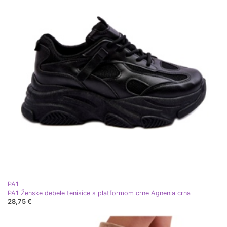
PA1
PA1 Ženske debele tenisice s platformom crne Agnenia crna
28,75 €