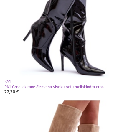
PA1
PA1 Crne lakirane čizme na visoku petu meliskindra crna
73,70 €