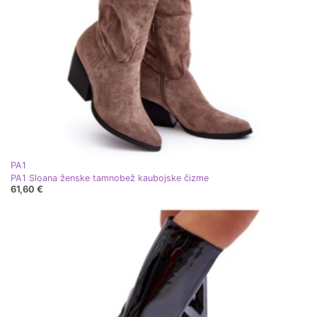
PA1
PA1 Sloana ženske tamnobež kaubojske čizme
61,60 €