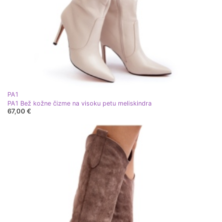
PA1
PA1 Bež kožne čizme na visoku petu meliskindra
67,00 €