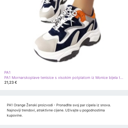
PA1
PA1 Mornarskoplave tenisice s visokim potplatom iz Monice bijela tamnoplava narančasta siva
21,23 €
PA1 Orange Ženski proizvodi - Pronađite svoj par cipela iz snova.
Najnoviji trendovi, atraktivne cijene. Uživajte u pogodnostima
kupovine.