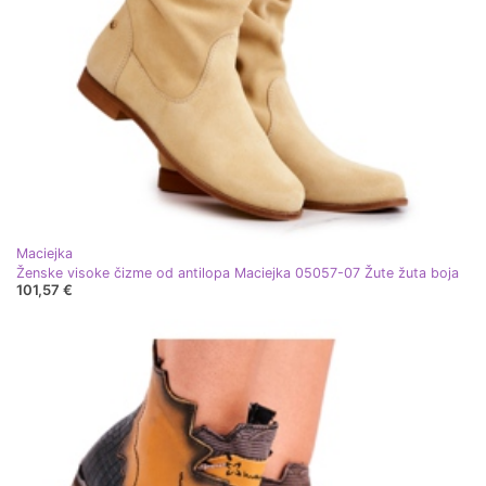
Maciejka
Ženske visoke čizme od antilopa Maciejka 05057-07 Žute žuta boja
101,57 €