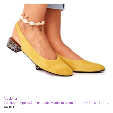
Maciejka
Ženske pumpe Kožne natikače Maciejka Miami Žuta 04482-07 žuta boja
66,19 €