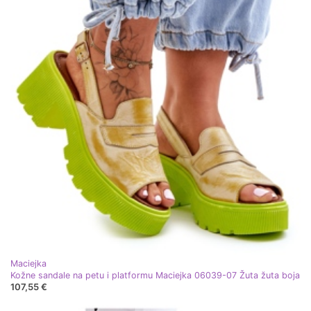
Maciejka
Kožne sandale na petu i platformu Maciejka 06039-07 Žuta žuta boja
107,55 €