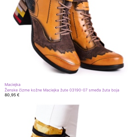
Maciejka
Ženske čizme kožne Maciejka žute 03190-07 smeđa žuta boja
80,95 €