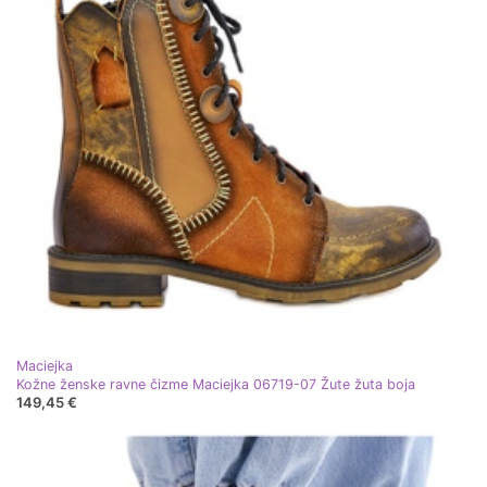
Maciejka
Kožne ženske ravne čizme Maciejka 06719-07 Žute žuta boja
149,45 €