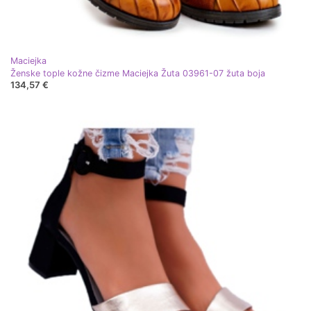
Maciejka
Ženske tople kožne čizme Maciejka Žuta 03961-07 žuta boja
134,57 €