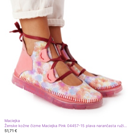
Maciejka
Ženske kožne čizme Maciejka Pink 04457-15 plava narančasta ružičasta zelena žuta boja
51,71 €