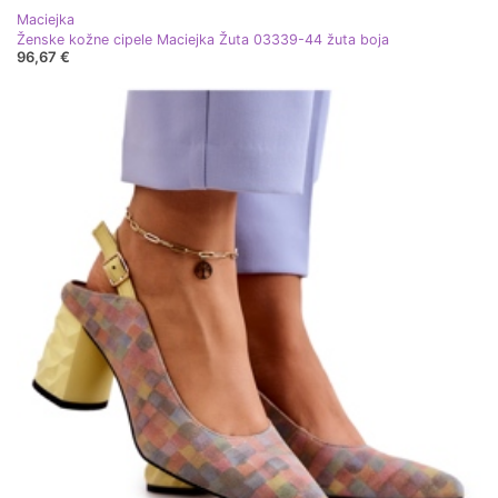
Maciejka
Ženske kožne cipele Maciejka Žuta 03339-44 žuta boja
96,67 €