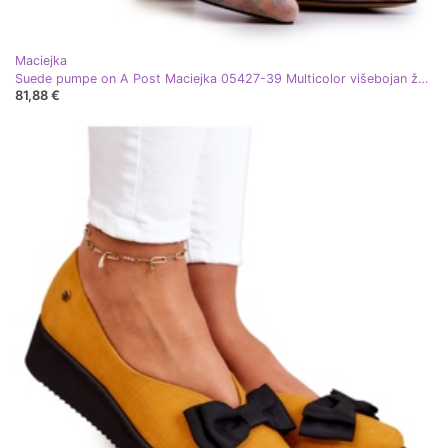
Maciejka
Suede pumpe on A Post Maciejka 05427-39 Multicolor višebojan žuta boja
81,88 €