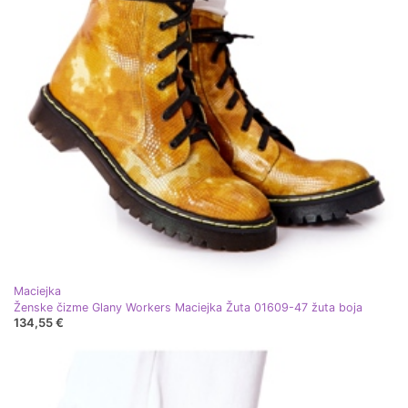
Maciejka
Ženske čizme Glany Workers Maciejka Žuta 01609-47 žuta boja
134,55 €