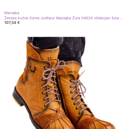
Maciejka
Ženske kožne čizme Jodhpur Maciejka Žuta 04634 višebojan žuta boja
107,54 €