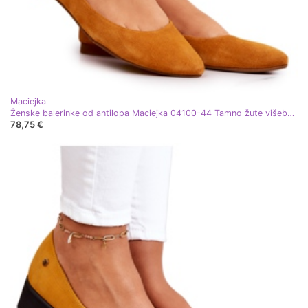
Maciejka
Ženske balerinke od antilopa Maciejka 04100-44 Tamno žute višebojan žuta boja
78,75 €