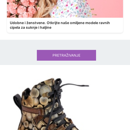
Udobne i ženstvene. Otkrijte naše omiljene modele ravnih
cipela za suknje i haljine
PRETRAŽIVANJE