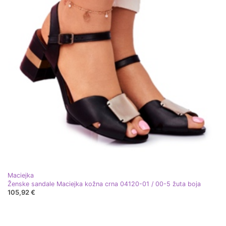
Maciejka
Ženske sandale Maciejka kožna crna 04120-01 / 00-5 žuta boja
105,92 €