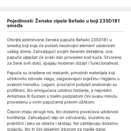
Pojedinosti: Ženske cipele Befado u boji 235D181
smeđa
Otkrijte jedinstvene ženske papuče Befado 235D181 u
smeđoj boji koje će postati neodvojivi element udobnosti
vašeg doma. Zahvaljujući svojim šarenim detaljima, ove
papuče uljepšat će svaki dan proveden kod kuće. Stvorene
za žene svih dobi, spajaju moderan dizajn i funkcionalnost.
Papuče su izrađene od mekanih, prirodnih materijala koji
učinkovito odvode vlagu, osiguravajući svježinu i higijenu u
svakom trenutku. Lagani, prozračni potplati anatomski su
profilirani, što omogućava udobno hodanje, a napredni
Antistress B-System s malim podplatom čini svaku minutu
provedenu u ovim papučama pravim užitkom.
Čepovi imaju okrugli nos, što dodatno povećava udobnost
korištenja. Zahvaljujući slip-on zatvaranju, izuzetno su
praktični i lako se oblače i skidaju. Ne zahtijevaju dodatnu
izolaciju, što ih čini idealnim izborom za toplije dane.