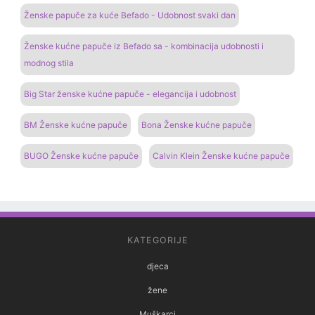
Ženske papuče za kuće Befado - Udobnost svaki dan
Ženske kućne papuče iz Befado sa - kombinacija udobnosti i
modnog stila
Big Star ženske kućne papuče - elegancija i udobnost
BM Ženske kućne papuče
Bona Ženske kućne papuče
BUGO Ženske kućne papuče
Calvin Klein Ženske kućne papuče
KATEGORIJE
djeca
žene
Muškarci