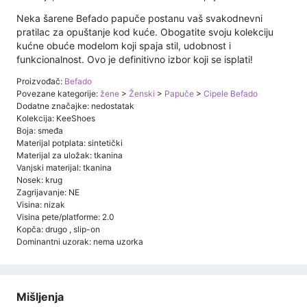
Neka šarene Befado papuče postanu vaš svakodnevni
pratilac za opuštanje kod kuće. Obogatite svoju kolekciju
kućne obuće modelom koji spaja stil, udobnost i
funkcionalnost. Ovo je definitivno izbor koji se isplati!
Proizvođač:
Befado
Povezane kategorije:
žene
>
Ženski
>
Papuče
>
Cipele Befado
Dodatne značajke: nedostatak
Kolekcija: KeeShoes
Boja: smeđa
Materijal potplata: sintetički
Materijal za uložak: tkanina
Vanjski materijal: tkanina
Nosek: krug
Zagrijavanje: NE
Visina: nizak
Visina pete/platforme: 2.0
Kopča: drugo , slip-on
Dominantni uzorak: nema uzorka
Mišljenja