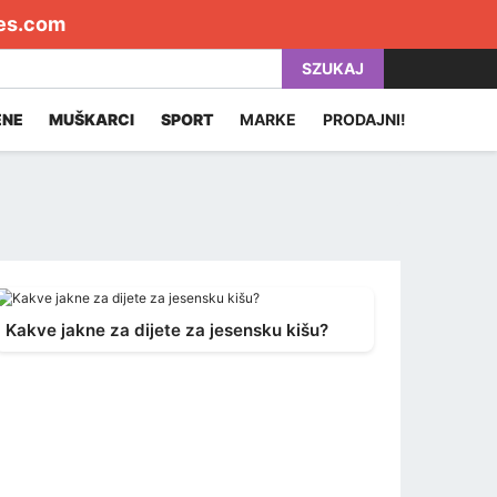
es.com
SZUKAJ
ENE
MUŠKARCI
SPORT
MARKE
PRODAJNI!
Kakve jakne za dijete za jesensku kišu?