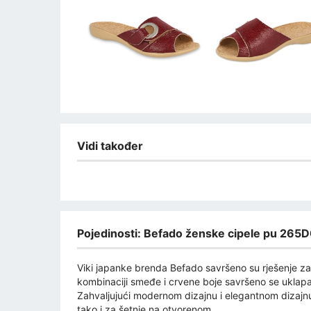
Vidi također
Pojedinosti: Befado ženske cipele pu 265
Viki japanke brenda Befado savršeno su rješenje za
kombinaciji smeđe i crvene boje savršeno se uklapa
Zahvaljujući modernom dizajnu i elegantnom dizajnu
tako i za šetnje na otvorenom.