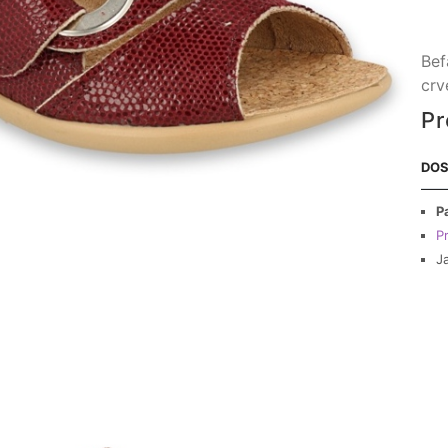
Bef
crv
Pr
DOS
P
Pr
J