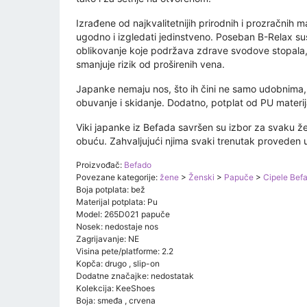
Izrađene od najkvalitetnijih prirodnih i prozračnih m
ugodno i izgledati jedinstveno. Poseban B-Relax s
oblikovanje koje podržava zdrave svodove stopala, p
smanjuje rizik od proširenih vena.
Japanke nemaju nos, što ih čini ne samo udobnima, v
obuvanje i skidanje. Dodatno, potplat od PU materija
Viki japanke iz Befada savršen su izbor za svaku 
obuću. Zahvaljujući njima svaki trenutak proveden 
Proizvođač:
Befado
Povezane kategorije:
žene
>
Ženski
>
Papuče
>
Cipele Bef
Boja potplata: bež
Materijal potplata: Pu
Model: 265D021 papuče
Nosek: nedostaje nos
Zagrijavanje: NE
Visina pete/platforme: 2.2
Kopča: drugo , slip-on
Dodatne značajke: nedostatak
Kolekcija: KeeShoes
Boja: smeđa , crvena