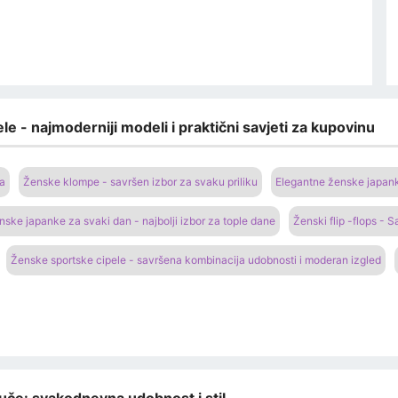
le - najmoderniji modeli i praktični savjeti za kupovinu
na
Ženske klompe - savršen izbor za svaku priliku
Elegantne ženske japanke
nske japanke za svaki dan - najbolji izbor za tople dane
Ženski flip -flops - 
Ženske sportske cipele - savršena kombinacija udobnosti i moderan izgled