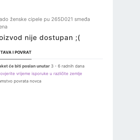
ado ženske cipele pu 265D021 smeđa
ena
oizvod nije dostupan ;(
TAVA I POVRAT
aket će biti poslan unutar
3 - 6 radnih dana
ovjerite vrijeme isporuke u različite zemlje
amstvo povrata novca