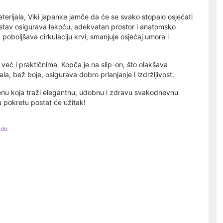
aterijala, Viki japanke jamče da će se svako stopalo osjećati
ustav osigurava lakoću, adekvatan prostor i anatomsko
oboljšava cirkulaciju krvi, smanjuje osjećaj umora i
eć i praktičnima. Kopča je na slip-on, što olakšava
la, bež boje, osigurava dobro prianjanje i izdržljivost.
ženu koja traži elegantnu, udobnu i zdravu svakodnevnu
u pokretu postat će užitak!
ado