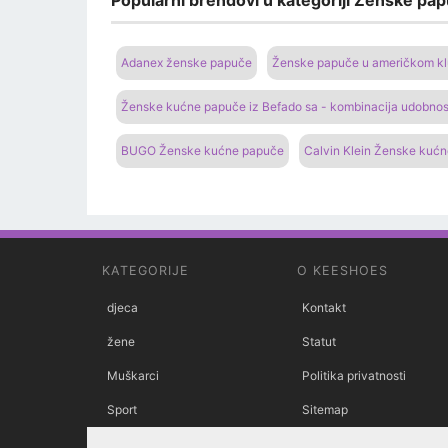
Popularni brendovi u kategoriji Ženske pap
Adanex ženske papuče
Ženske papuče u američkom k
Ženske kućne papuče iz Befado sa - kombinacija udobnost
BUGO Ženske kućne papuče
Calvin Klein Ženske kuć
KATEGORIJE
O KEESHOES
djeca
Kontakt
žene
Statut
Muškarci
Politika privatnosti
Sport
Sitemap