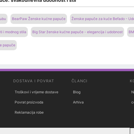
uče: svakodnevna udobnost i stil
lubu
BearPaw Ženske kućne papuče
Ženske papuče za kuće Befado - Udo
i i modnog stila
Big Star ženske kućne papuče - elegancija i udobnost
BM
ne papuče
DOSTAVA I POVRAT
ČLANCI
K
Troškovi i vrijeme dostave
Blog
N
Povrat proizvoda
Arhiva
c
Reklamacija robe