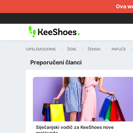
Ova we
CIPELEMODERNE
ŽENE
ŽENSKI
PAPUČE
Preporučeni članci
Siječanjski vodič za KeeShoes nove
proizvode