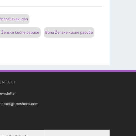
bnost svaki dan
 Ženske kućne papuče
Bona Ženske kućne papuče
ONTAKT
ewsletter
ontact@keeshoes.com