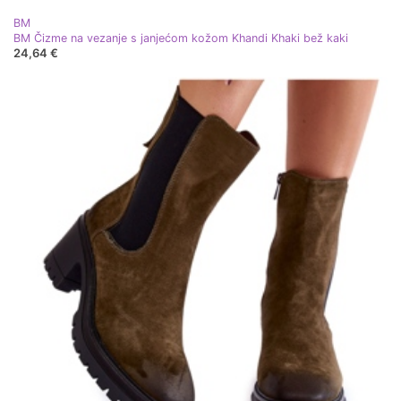
BM
BM Čizme na vezanje s janjećom kožom Khandi Khaki bež kaki
24,64 €