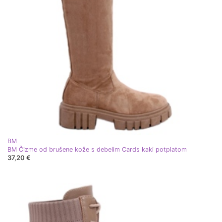
BM
BM Čizme od brušene kože s debelim Cards kaki potplatom
37,20 €