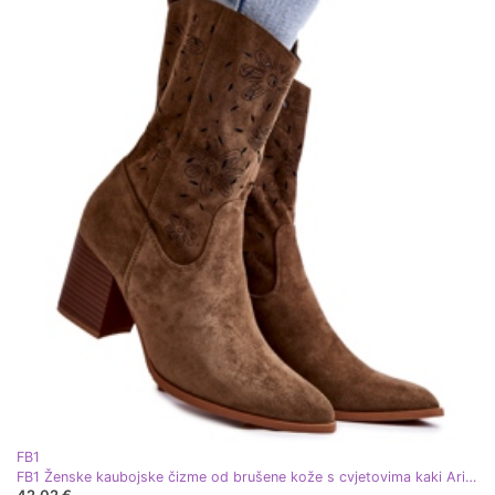
FB1
FB1 Ženske kaubojske čizme od brušene kože s cvjetovima kaki Ariane B-819 zelena
42,02 €