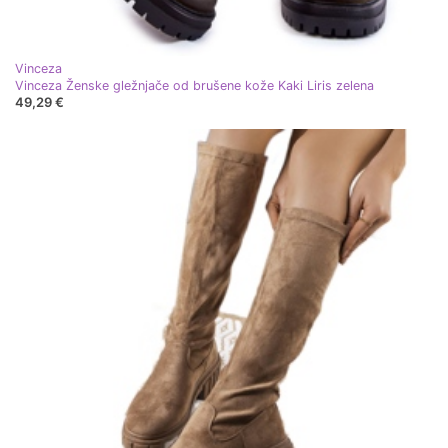
Vinceza
Vinceza Ženske gležnjače od brušene kože Kaki Liris zelena
49,29 €