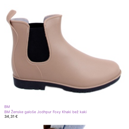
BM
BM Ženske galoše Jodhpur Foxy Khaki bež kaki
34,31 €