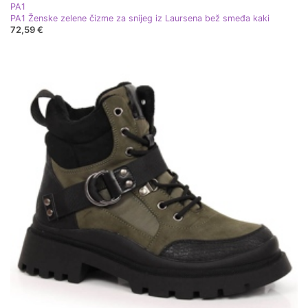
PA1
PA1 Ženske zelene čizme za snijeg iz Laursena bež smeđa kaki
72,59 €