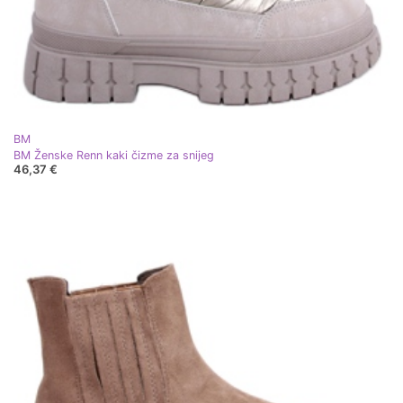
BM
BM Ženske Renn kaki čizme za snijeg
46,37 €