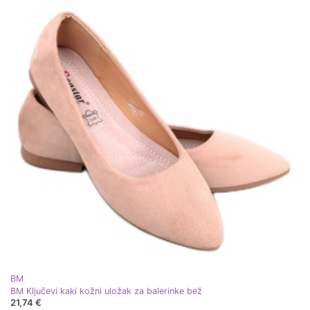
BM
BM Ključevi kaki kožni uložak za balerinke bež
21,74 €