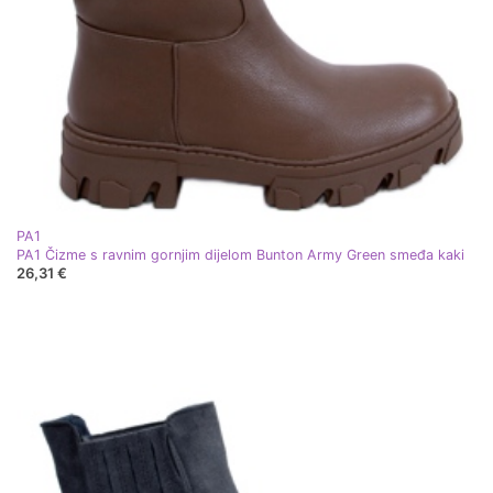
PA1
PA1 Čizme s ravnim gornjim dijelom Bunton Army Green smeđa kaki
26,31 €