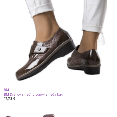
BM
BM Drancy smeđi brogovi smeđa kaki
17,73 €