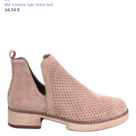
BM Annette kaki štikle bež
34,24 €