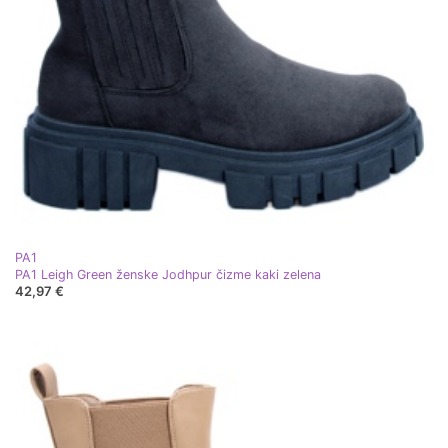
PA1
PA1 Leigh Green ženske Jodhpur čizme kaki zelena
42,97 €