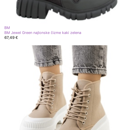
BM
BM Jewel Green najlonske čizme kaki zelena
67,49 €