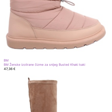
BM
BM Ženske izolirane čizme za snijeg Busted Khaki kaki
47,36 €