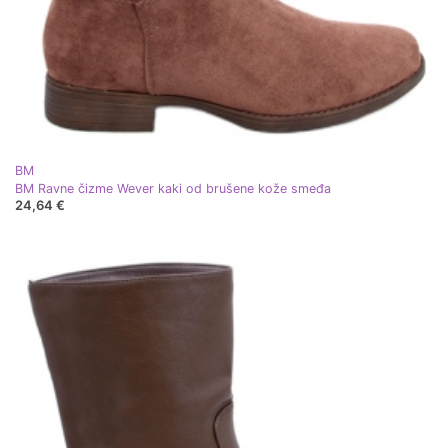
BM
BM Ravne čizme Wever kaki od brušene kože smeđa
24,64 €