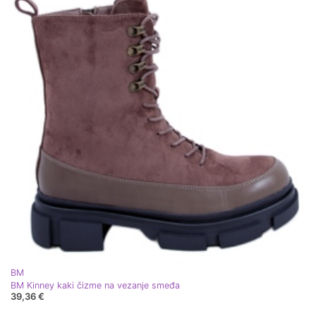
BM
BM Kinney kaki čizme na vezanje smeđa
39,36 €