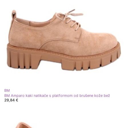
BM
BM Amparo kaki natikače s platformom od brušene kože bež
29,84 €