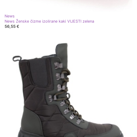
News
News Ženske čizme izolirane kaki VIJESTI zelena
56,55 €