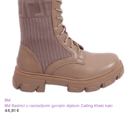
BM
BM Radnici s rastezljivim gornjim dijelom Calling Khaki kaki
44,81 €