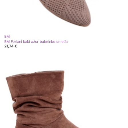
BM
BM Forlani kaki ažur balerinke smeđa
21,74 €