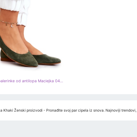
Ženske balerinke od antilopa Maciejka 04100-45 kaki zelena
a Khaki Ženski proizvodi - Pronađite svoj par cipela iz snova. Najnoviji trendovi