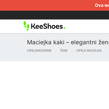
Ova we
Maciejka kaki – elegantni žen
CIPELEMODERNE
ŽENE
CIPELE MACIEJKA