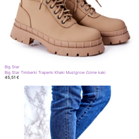
Big Star
Big Star Timberki Traperki Khaki Mustgrow čizme kaki
45,51 €