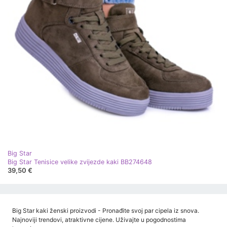
Big Star
Big Star Tenisice velike zvijezde kaki BB274648
39,50 €
Big Star kaki ženski proizvodi - Pronađite svoj par cipela iz snova.
Najnoviji trendovi, atraktivne cijene. Uživajte u pogodnostima