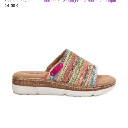
Ženski klinovi za klin s pletenom i višebojnom ukrasom višebojan
44,65 €