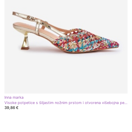
Inna marka
Visoke potpetice s šiljastim nožnim prstom i otvorena višebojna peta višebojan
39,86 €