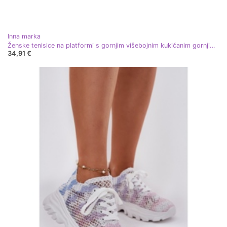
Inna marka
Ženske tenisice na platformi s gornjim višebojnim kukičanim gornjim dijelom višebojan
34,91 €