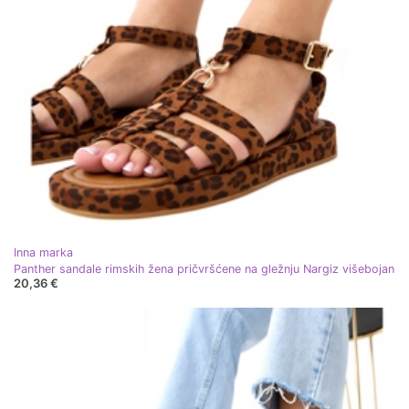
Inna marka
Panther sandale rimskih žena pričvršćene na gležnju Nargiz višebojan
20,36 €