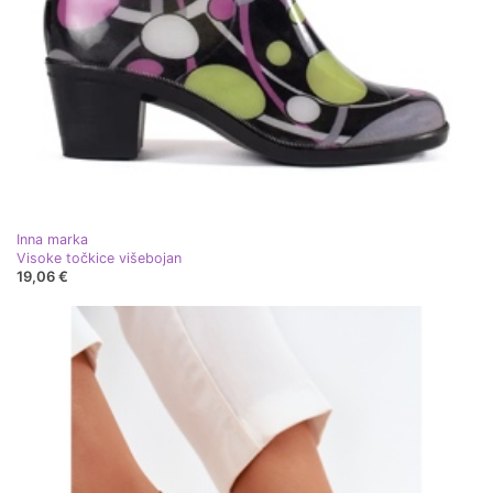
Inna marka
Visoke točkice višebojan
19,06 €