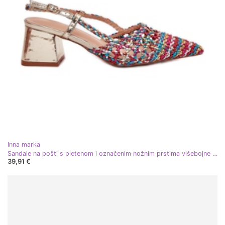
Inna marka
Sandale na pošti s pletenom i označenim nožnim prstima višebojne višebojan
39,91 €