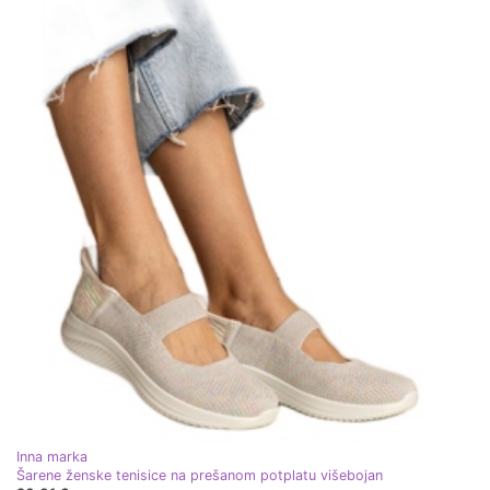
Inna marka
Šarene ženske tenisice na prešanom potplatu višebojan