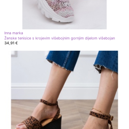
Inna marka
Ženske tenisice s krojevim višebojnim gornjim dijelom višebojan
34,91 €