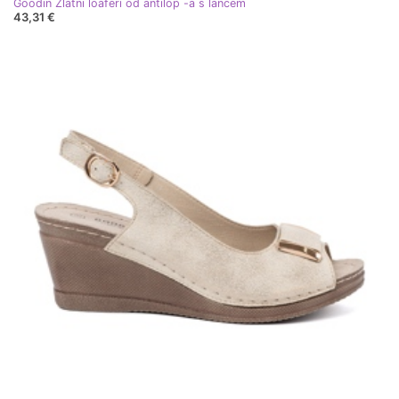
Goodin Zlatni loaferi od antilop -a s lancem
43,31 €