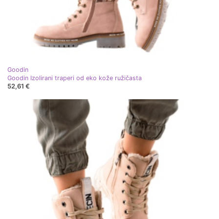
Goodin
Goodin Izolirani traperi od eko kože ružičasta
52,61 €