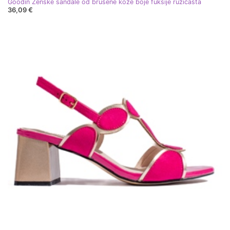
Goodin Ženske sandale od brušene kože boje fuksije ružičasta
36,09 €