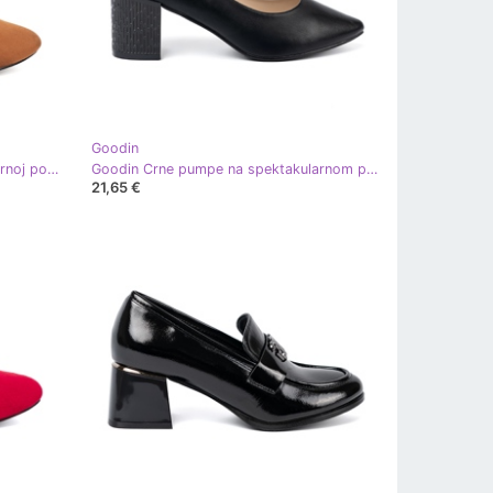
Goodin
Goodin Svijetlo smeđe pumpe na crnoj posta
Goodin Crne pumpe na spektakularnom postu crna
21,65 €