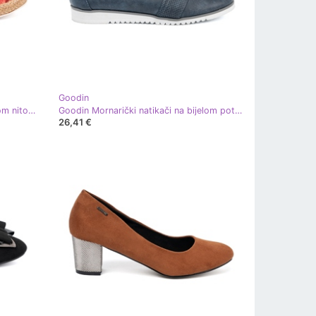
Goodin
Goodin Crveni espadrilles sa sjajnom nitom crvena
Goodin Mornarički natikači na bijelom potplatu
26,41 €