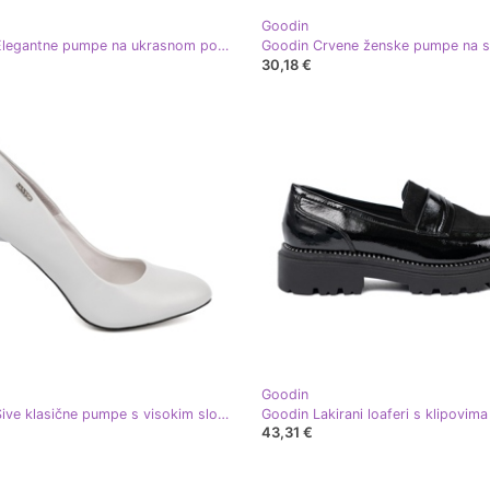
Goodin
Goodin Elegantne pumpe na ukrasnom postu crvena
30,18 €
Goodin
Goodin Sive klasične pumpe s visokim slovima siva
Goodin Lakirani loaferi s klipovima
43,31 €