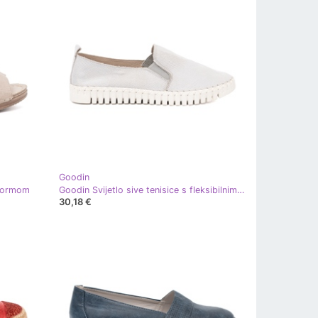
Goodin
tformom
Goodin Svijetlo sive tenisice s fleksibilnim umetcima
30,18 €