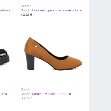
Goodin
Goodin Crvene ženske pumpe na srebrnom postu crvena
Goodin Lakirane cipele s ukrasom od srebra crna
43,31 €
Goodin
 crna
Goodin Karamel visokih potpetica
33,95 €