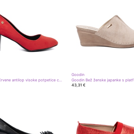
Goodin
Goodin Crvene antilop visoke potpetice crvena
Goodin Bež ženske japanke s pla
43,31 €