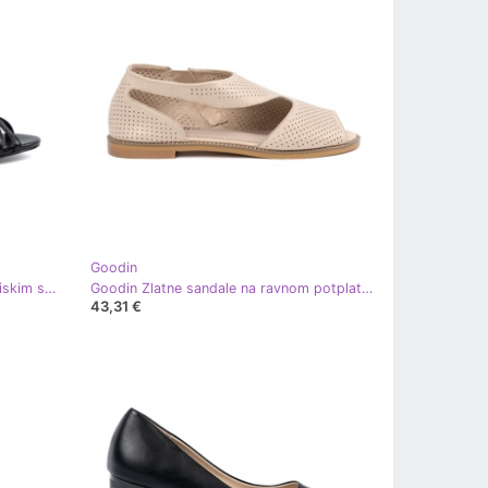
Goodin
Goodin Elegantne crne sandale s niskim sjedom crna
Goodin Zlatne sandale na ravnom potplatu zlatni
43,31 €