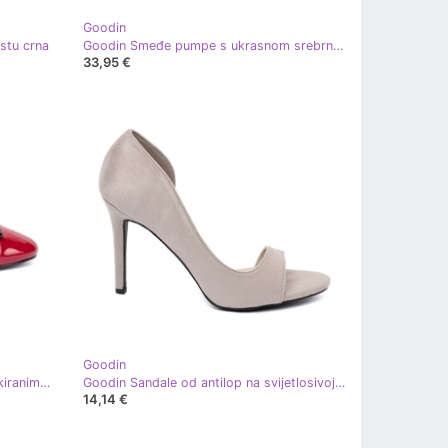
Goodin
stu crna
Goodin Smeđe pumpe s ukrasnom srebrnom petom smeđa
33,95 €
Goodin
Goodin Crvene pumpe s lukom i lakiranim nosom crvena
Goodin Sandale od antilop na svijetlosivoj visokoj peti
14,14 €