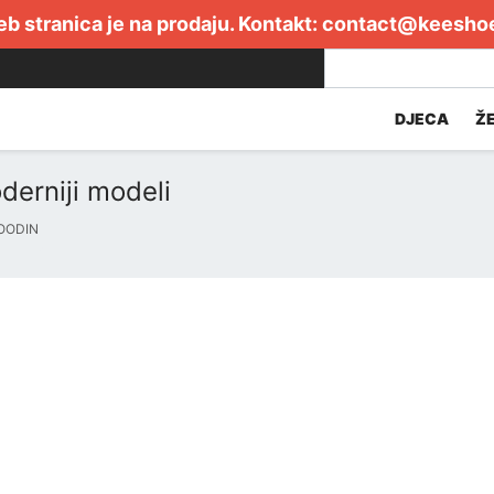
b stranica je na prodaju. Kontakt:
contact@keesho
DJECA
Ž
derniji modeli
OODIN