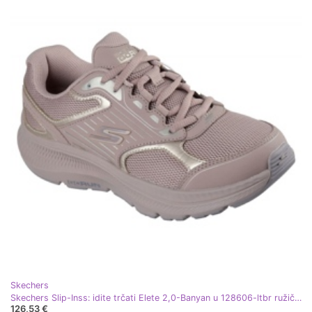
Skechers
Skechers Slip-Inss: idite trčati Elete 2,0-Banyan u 128606-ltbr ružičasta
126,53 €