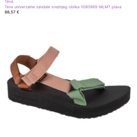
Teva
Teva univerzalne sandale srednjeg oblika 1090969-MLMT plava
88,57 €