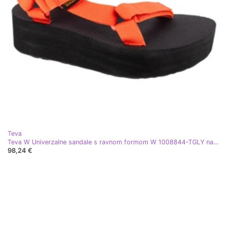
Teva
Teva W Univerzalne sandale s ravnom formom W 1008844-TGLY narančasta
98,24 €