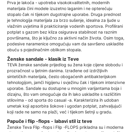
Prva je lakoća - upotreba visokokvalitetnih, modernih
materijala čini modele izuzetno laganim i ne opterećuju
stopalo čak ni tijekom dugotrajne uporabe. Druga prednost
je tehnologija materijala za brzo sušenje, idealna za ljude u
vlažnim uvjetima ili prakticiranje vodenih sportova. Profilirani
potplat s gazom bez kliza osigurava stabilnost na raznim
površinama, što je ključno za aktivni način života. Osim toga,
podesive naramenice omogućuju vam da savršeno uskladite
obuću s pojedinačnim oblikom stopala.
Ženske sandale - klasik iz Teve
TEVA ženske sandale prijedlog su žena koje cijene slobodu i
prozračnost u ljetnim danima. Izrađene od izdržljivih
sintetičkih materijala, često obogaćenih antibakterijskom
tehnologijom, jamči higijenu i svježinu čak i tijekom intenzivne
uporabe. Sandale su dostupne u mnogim varijantama boja i
dizajnu, što vam omogućuje da ih lako uskladite s različitim
stilovima - od sporta do casual -a. Karakterizira ih udoban
umetak koji apsorbira šokove i ugodan potplat, zahvaljujući
koji rade ne samo na plaži, već i tijekom šetnji u gradu.
Papuče i flip -flops - labavi stil iz teve
Ženske Teva Flip -flops i Flip -FLOPS prikladna su i moderna