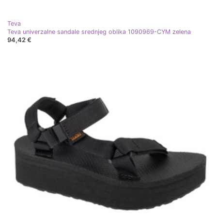
Teva
Teva univerzalne sandale srednjeg oblika 1090969-CYM zelena
94,42 €