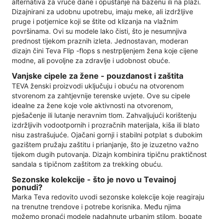
alternativa za vruće dane i opuštanje na bazenu ili na plaži.
Dizajnirani za udobnu upotrebu, imaju meke, ali izdržljive
pruge i potjernice koji se štite od klizanja na vlažnim
površinama. Ovi su modele lako čisti, što je nesumnjiva
prednost tijekom praznih izleta. Jednostavan, moderan
dizajn čini Teva Flip -flops s nestrpljenjem žena koje cijene
modne, ali povoljne za zdravlje i udobnost obuće.
Vanjske cipele za žene - pouzdanost i zaštita
TEVA ženski proizvodi uključuju i obuću na otvorenom
stvorenom za zahtjevnije terenske uvjete. Ove su cipele
idealne za žene koje vole aktivnosti na otvorenom,
pješačenje ili lutanje neravnim tlom. Zahvaljujući korištenju
izdržljivih vodootpornih i prozračnih materijala, kiša ili blato
nisu zastrašujuće. Ojačani gornji i stabilni potplat s dubokim
gazištem pružaju zaštitu i prianjanje, što je izuzetno važno
tijekom dugih putovanja. Dizajn kombinira tipičnu praktičnost
sandala s tipičnom zaštitom za trekking obuću.
Sezonske kolekcije - što je novo u Tevainoj
ponudi?
Marka Teva redovito uvodi sezonske kolekcije koje reagiraju
na trenutne trendove i potrebe korisnika. Među njima
možemo pronaći modele nadahnute urbanim stilom, bogate