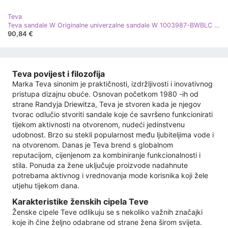
Teva
Teva sandale W Originalne univerzalne sandale W 1003987-BWBLC bijela
90,84 €
Teva povijest i filozofija
Marka Teva sinonim je praktičnosti, izdržljivosti i inovativnog
pristupa dizajnu obuće. Osnovan početkom 1980 -ih od
strane Randyja Driewitza, Teva je stvoren kada je njegov
tvorac odlučio stvoriti sandale koje će savršeno funkcionirati
tijekom aktivnosti na otvorenom, nudeći jedinstvenu
udobnost. Brzo su stekli popularnost među ljubiteljima vode i
na otvorenom. Danas je Teva brend s globalnom
reputacijom, cijenjenom za kombiniranje funkcionalnosti i
stila. Ponuda za žene uključuje proizvode nadahnute
potrebama aktivnog i vrednovanja mode korisnika koji žele
utjehu tijekom dana.
Karakteristike ženskih cipela Teve
Ženske cipele Teve odlikuju se s nekoliko važnih značajki
koje ih čine željno odabrane od strane žena širom svijeta.