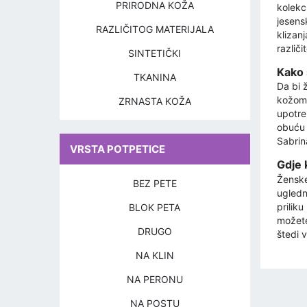
PRIRODNA KOŽA
kolekci
jesens
RAZLIČITOG MATERIJALA
klizan
različ
SINTETIČKI
Kako 
TKANINA
Da bi ž
kožom 
ZRNASTA KOŽA
upotreb
obuću 
Sabrin
VRSTA POTPETICE
Gdje 
Ženske
BEZ PETE
ugledn
prilik
BLOK PETA
možete
DRUGO
štedi v
NA KLIN
NA PERONU
NA POSTU