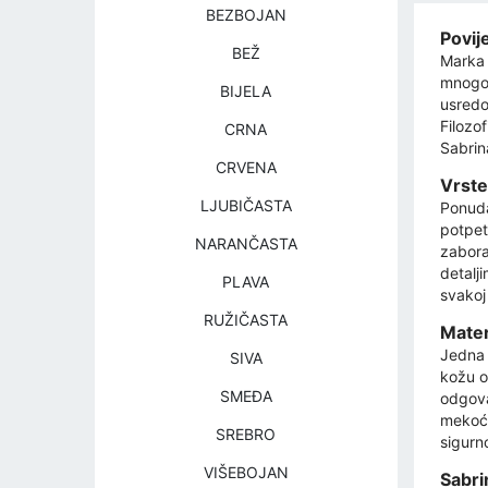
BEZBOJAN
Povije
BEŽ
Marka 
mnogo g
BIJELA
usredo
Filozo
CRNA
Sabrin
CRVENA
Vrste
LJUBIČASTA
Ponuda
potpet
NARANČASTA
zabora
detalji
PLAVA
svakoj
RUŽIČASTA
Mater
Jedna 
SIVA
kožu od
SMEĐA
odgova
mekoću
SREBRO
sigurn
VIŠEBOJAN
Sabrin