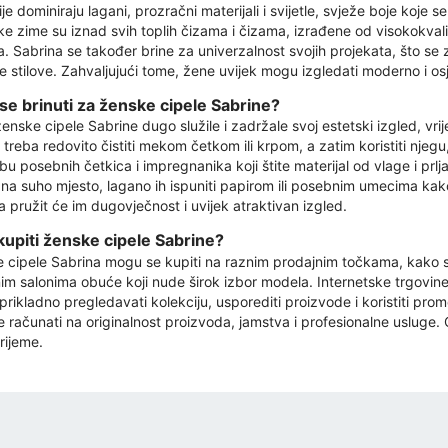
je dominiraju lagani, prozračni materijali i svijetle, svježe boje koje 
ke zime su iznad svih toplih čizama i čizama, izrađene od visokokvali
ja. Sabrina se također brine za univerzalnost svojih projekata, što s
ite stilove. Zahvaljujući tome, žene uvijek mogu izgledati moderno i o
se brinuti za ženske cipele Sabrine?
enske cipele Sabrine dugo služile i zadržale svoj estetski izgled, vrij
treba redovito čistiti mekom četkom ili krpom, a zatim koristiti njegu
u posebnih četkica i impregnanika koji štite materijal od vlage i prlj
na suho mjesto, lagano ih ispuniti papirom ili posebnim umecima kako
a pružit će im dugovječnost i uvijek atraktivan izgled.
kupiti ženske cipele Sabrine?
 cipele Sabrina mogu se kupiti na raznim prodajnim točkama, kako st
im salonima obuće koji nude širok izbor modela. Internetske trgovine
u prikladno pregledavati kolekciju, usporediti proizvode i koristiti p
 računati na originalnost proizvoda, jamstva i profesionalne usluge. O
rijeme.