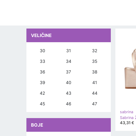
VELIČINE
30
31
32
33
34
35
36
37
38
39
40
41
42
43
44
45
46
47
sabrina
43,31 €
BOJE