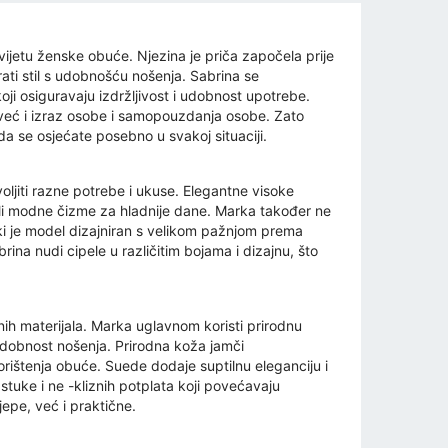
svijetu ženske obuće. Njezina je priča započela prije
rati stil s udobnošću nošenja. Sabrina se
oji osiguravaju izdržljivost i udobnost upotrebe.
 već i izraz osobe i samopouzdanja osobe. Zato
da se osjećate posebno u svakoj situaciji.
ljiti razne potrebe i ukuse. Elegantne visoke
ili modne čizme za hladnije dane. Marka također ne
vaki je model dizajniran s velikom pažnjom prema
brina nudi cipele u različitim bojama i dizajnu, što
nih materijala. Marka uglavnom koristi prirodnu
i udobnost nošenja. Prirodna koža jamči
rištenja obuće. Suede dodaje suptilnu eleganciju i
stuke i ne -kliznih potplata koji povećavaju
jepe, već i praktične.