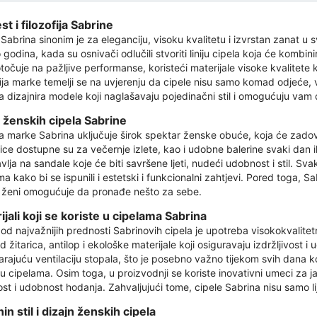
st i filozofija Sabrine
Sabrina sinonim je za eleganciju, visoku kvalitetu i izvrstan zanat u 
odina, kada su osnivači odlučili stvoriti liniju cipela koja će kombini
točuje na pažljive performanse, koristeći materijale visoke kvalitete k
fija marke temelji se na uvjerenju da cipele nisu samo komad odjeće,
a dizajnira modele koji naglašavaju pojedinačni stil i omogućuju vam 
 ženskih cipela Sabrine
 marke Sabrina uključuje širok spektar ženske obuće, koja će zadovo
ice dostupne su za večernje izlete, kao i udobne balerine svaki dan 
vlja na sandale koje će biti savršene ljeti, nudeći udobnost i stil. S
ma kako bi se ispunili i estetski i funkcionalni zahtjevi. Pored toga, Sa
 ženi omogućuje da pronađe nešto za sebe.
ijali koji se koriste u cipelama Sabrina
od najvažnijih prednosti Sabrinovih cipela je upotreba visokokvalitet
 žitarica, antilop i ekološke materijale koji osiguravaju izdržljivost 
rajuću ventilaciju stopala, što je posebno važno tijekom svih dana ko
 cipelama. Osim toga, u proizvodnji se koriste inovativni umeci za ja
ost i udobnost hodanja. Zahvaljujući tome, cipele Sabrina nisu samo li
in stil i dizajn ženskih cipela