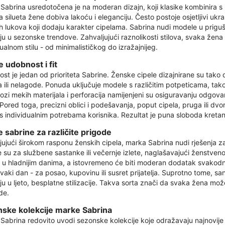
Sabrina usredotočena je na moderan dizajn, koji klasike kombinira s 
 silueta žene dobiva lakoću i eleganciju. Često postoje osjetljivi ukras
h lukova koji dodaju karakter cipelama. Sabrina nudi modele u priguš
ju u sezonske trendove. Zahvaljujući raznolikosti stilova, svaka žen
ualnom stilu - od minimalističkog do izražajnijeg.
e udobnost i fit
st je jedan od prioriteta Sabrine. Ženske cipele dizajnirane su tako 
ka ili nelagode. Ponuda uključuje modele s različitim potpeticama, 
lozi mekih materijala i perforacija namijenjeni su osiguravanju odgova
 Pored toga, precizni oblici i podešavanja, poput cipela, pruga ili
 s individualnim potrebama korisnika. Rezultat je puna sloboda kretan
e sabrine za različite prigode
jujući širokom rasponu ženskih cipela, marka Sabrina nudi rješenja za
e su za službene sastanke ili večernje izlete, naglašavajući ženstveno
u u hladnijim danima, a istovremeno će biti moderan dodatak svakodnev
vaki dan - za posao, kupovinu ili susret prijatelja. Suprotno tome, san
ju u ljeto, besplatne stilizacije. Takva sorta znači da svaka žena mo
de.
ske kolekcije marke Sabrina
Sabrina redovito uvodi sezonske kolekcije koje odražavaju najnovije 