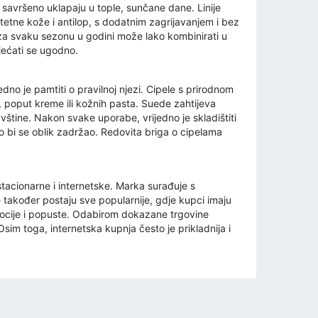
se savršeno uklapaju u tople, sunčane dane. Linije
tetne kože i antilop, s dodatnim zagrijavanjem i bez
e za svaku sezonu u godini može lako kombinirati u
sjećati se ugodno.
edno je pamtiti o pravilnoj njezi. Cipele s prirodnom
, poput kreme ili kožnih pasta. Suede zahtijeva
avštine. Nakon svake uporabe, vrijedno je skladištiti
 bi se oblik zadržao. Redovita briga o cipelama
acionarne i internetske. Marka surađuje s
 također postaju sve popularnije, gdje kupci imaju
romocije i popuste. Odabirom dokazane trgovine
sim toga, internetska kupnja često je prikladnija i