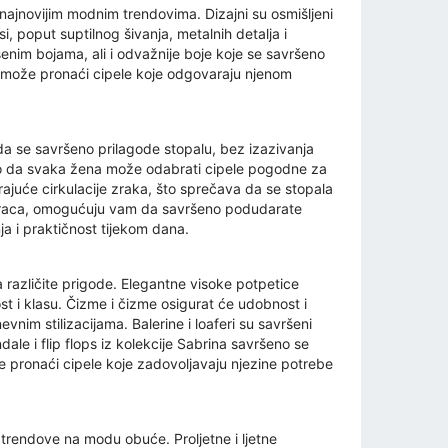
najnovijim modnim trendovima. Dizajni su osmišljeni
i, poput suptilnog šivanja, metalnih detalja i
enim bojama, ali i odvažnije boje koje se savršeno
a može pronaći cipele koje odgovaraju njenom
da se savršeno prilagode stopalu, bez izazivanja
tako da svaka žena može odabrati cipele pogodne za
rajuće cirkulacije zraka, što sprečava da se stopala
 dvoraca, omogućuju vam da savršeno podudarate
ja i praktičnost tijekom dana.
 različite prigode. Elegantne visoke potpetice
st i klasu. Čizme i čizme osigurat će udobnost i
nim stilizacijama. Balerine i loaferi su savršeni
dale i flip flops iz kolekcije Sabrina savršeno se
že pronaći cipele koje zadovoljavaju njezine potrebe
trendove na modu obuće. Proljetne i ljetne