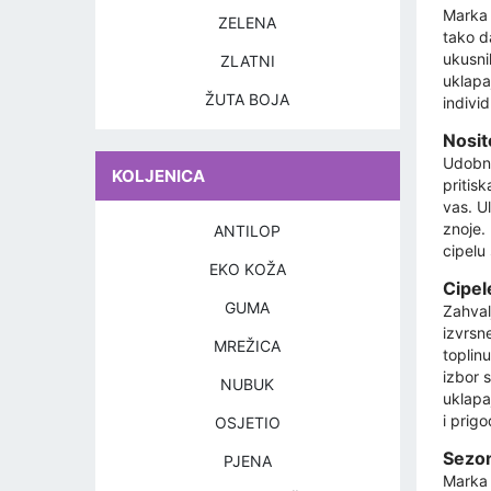
Marka 
ZELENA
tako da
ukusni
ZLATNI
uklapa
ŽUTA BOJA
individ
Nosit
Udobno
KOLJENICA
pritis
vas. U
znoje.
ANTILOP
cipelu
EKO KOŽA
Cipel
GUMA
Zahval
izvrsn
MREŽICA
toplin
izbor s
NUBUK
uklapa
i prigo
OSJETIO
Sezon
PJENA
Marka 