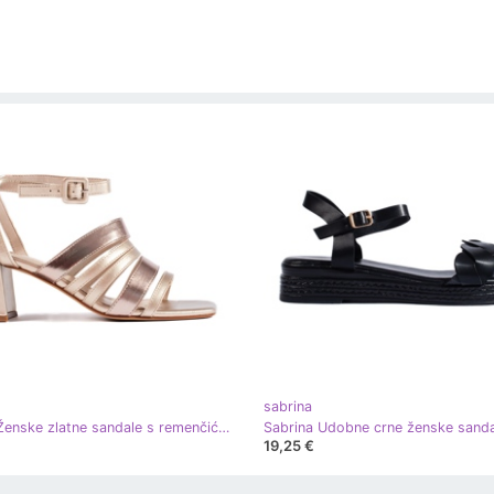
sabrina
Sabrina Ženske zlatne sandale s remenčićima marke Sergio Leone zlatni
Sabrina Udobne crne ženske sanda
19,25 €