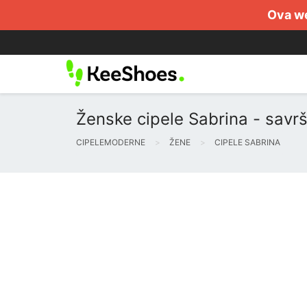
Ova we
Ženske cipele Sabrina - savr
CIPELEMODERNE
ŽENE
CIPELE SABRINA