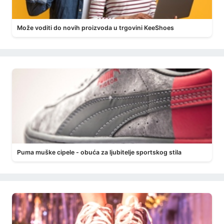
Može voditi do novih proizvoda u trgovini KeeShoes
Puma muške cipele - obuća za ljubitelje sportskog stila