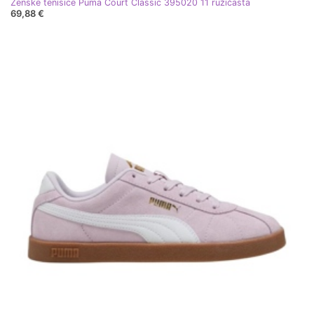
Ženske tenisice Puma Court Classic 395020 11 ružičasta
69,88 €