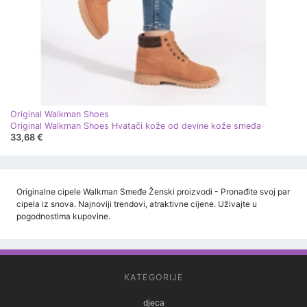
Original Walkman Shoes
Original Walkman Shoes Hvatači kože od devine kože smeđa
33,68 €
Originalne cipele Walkman Smeđe Ženski proizvodi - Pronađite svoj par
cipela iz snova. Najnoviji trendovi, atraktivne cijene. Uživajte u
pogodnostima kupovine.
KATEGORIJE
djeca