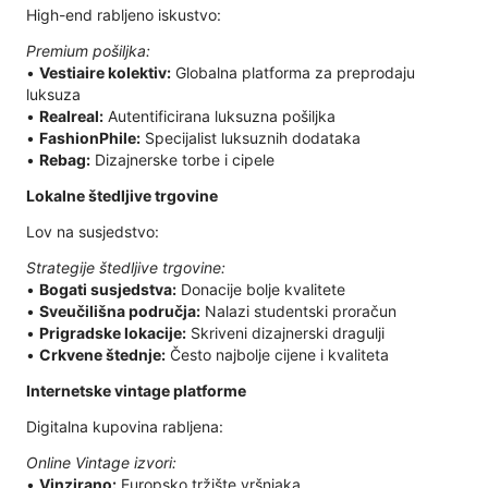
High-end rabljeno iskustvo:
Premium pošiljka:
•
Vestiaire kolektiv:
Globalna platforma za preprodaju
luksuza
•
Realreal:
Autentificirana luksuzna pošiljka
•
FashionPhile:
Specijalist luksuznih dodataka
•
Rebag:
Dizajnerske torbe i cipele
Lokalne štedljive trgovine
Lov na susjedstvo:
Strategije štedljive trgovine:
•
Bogati susjedstva:
Donacije bolje kvalitete
•
Sveučilišna područja:
Nalazi studentski proračun
•
Prigradske lokacije:
Skriveni dizajnerski dragulji
•
Crkvene štednje:
Često najbolje cijene i kvaliteta
Internetske vintage platforme
Digitalna kupovina rabljena:
Online Vintage izvori:
•
Vinzirano:
Europsko tržište vršnjaka