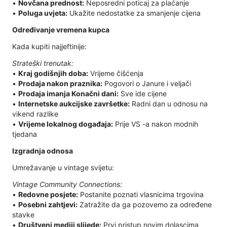
•
Novčana prednost:
Neposredni poticaj za plaćanje
•
Poluga uvjeta:
Ukažite nedostatke za smanjenje cijena
Određivanje vremena kupca
Kada kupiti najjeftinije:
Strateški trenutak:
•
Kraj godišnjih doba:
Vrijeme čišćenja
•
Prodaja nakon praznika:
Pogovori o Janure i veljači
•
Prodaja imanja Konačni dani:
Sve ide cijene
•
Internetske aukcijske završetke:
Radni dan u odnosu na
vikend razlike
•
Vrijeme lokalnog događaja:
Prije VS -a nakon modnih
tjedana
Izgradnja odnosa
Umrežavanje u vintage svijetu:
Vintage Community Connections:
•
Redovne posjete:
Postanite poznati vlasnicima trgovina
•
Posebni zahtjevi:
Zatražite da ga pozovemo za određene
stavke
•
Društveni mediji slijede:
Prvi pristup novim dolascima