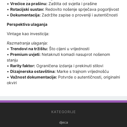
•
Vrećice za prašinu:
Zaštita od svjetla i prašine
•
Rotacijski sustav:
Redovito nošenje sprječava pogorljivost
•
Dokumentacija:
Zadržite zapise o proveniji i autentičnosti
Perspektiva ulaganja
Vintage kao investicija:
Razmatranja ulaganja:
•
Trendovi na tržištu:
Što cijeni u vrijednosti
•
Premium uvjeti:
Netaknuti komadi nasuprot nošenom
stanju
•
Rarity faktor:
Ograničena izdanja i prekinuti stilovi
•
Dizajnerska ostavština:
Marke s trajnom vrijednošću
•
Važnost dokumentacije:
Potvrde o autentičnosti, originalni
okviri
KATEGORIJE
djeca