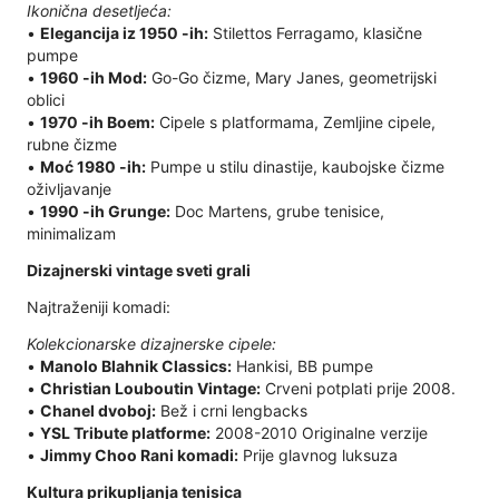
Ikonična desetljeća:
•
Elegancija iz 1950 -ih:
Stilettos Ferragamo, klasične
pumpe
•
1960 -ih Mod:
Go-Go čizme, Mary Janes, geometrijski
oblici
•
1970 -ih Boem:
Cipele s platformama, Zemljine cipele,
rubne čizme
•
Moć 1980 -ih:
Pumpe u stilu dinastije, kaubojske čizme
oživljavanje
•
1990 -ih Grunge:
Doc Martens, grube tenisice,
minimalizam
Dizajnerski vintage sveti grali
Najtraženiji komadi:
Kolekcionarske dizajnerske cipele:
•
Manolo Blahnik Classics:
Hankisi, BB pumpe
•
Christian Louboutin Vintage:
Crveni potplati prije 2008.
•
Chanel dvoboj:
Bež i crni lengbacks
•
YSL Tribute platforme:
2008-2010 Originalne verzije
•
Jimmy Choo Rani komadi:
Prije glavnog luksuza
Kultura prikupljanja tenisica