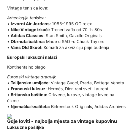
Vintage tenisica lova:
Arheologija tenisica:
•
Izvorni Air Jordans:
1985-1995 OG relex
•
Nike Vintage trkači:
Treneri vafla od 70-ih-80s
•
Adidas Classics:
Stan Smith, Gazelle Originals
•
Obrnuta baština:
Made u SAD -u Chuck Taylors
•
Vans Old Skool:
Komadi za akviziciju prije buđenja
Europski luksuzni nalazi
Kontinentalno blago:
Europski vintage dragulji:
•
Talijansko umijeće:
Vintage Gucci, Prada, Bottega Veneta
•
Francuski luksuz:
Hermès, Dior, rani sveti Laurent
•
Britanska baština:
Crkvene, lukave, vintage lovce na
čizme
•
Njemačka kvaliteta:
Birkenstock Originals, Adidas Archives
Gdje loviti - najbolja mjesta za vintage kupovinu
Luksuzne pošiljke