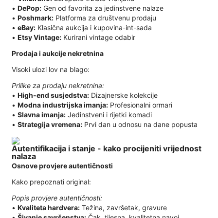
•
DePop:
Gen od favorita za jedinstvene nalaze
•
Poshmark:
Platforma za društvenu prodaju
•
eBay:
Klasična aukcija i kupovina-int-sada
•
Etsy Vintage:
Kurirani vintage odabir
Prodaja i aukcije nekretnina
Visoki ulozi lov na blago:
Prilike za prodaju nekretnina:
•
High-end susjedstva:
Dizajnerske kolekcije
•
Modna industrijska imanja:
Profesionalni ormari
•
Slavna imanja:
Jedinstveni i rijetki komadi
•
Strategija vremena:
Prvi dan u odnosu na dane popusta
Autentifikacija i stanje - kako procijeniti vrijednost
nalaza
Osnove provjere autentičnosti
Kako prepoznati original:
Popis provjere autentičnosti:
•
Kvaliteta hardvera:
Težina, završetak, gravure
•
Šivanje savršenstva:
Čak, tijesna, kvalitetna navoj