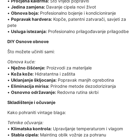
•
Procjena kaldrma:
Što vrijedi popraviti
•
Jedina zamjena:
Davanje cipela novi život
•
Obnova boja:
Profesionalno bojenje i kondicioniranje
•
Popravak hardvera:
Kopče, patentni zatvarači, savjeti za
pete
•
Usluga istezanja:
Profesionalno prilagođavanje prilagodbe
DIY Osnove obnove
Što možete učiniti sami:
Obnova kuće:
•
Nježno čišćenje:
Proizvodi za materijale
•
Koža kože:
Hidratantna i zaštita
•
Uklanjanje škljocanja:
Popravak manjih ogrebotina
•
Eliminacija mirisa:
Prirodne metode dezodoriziranja
•
Osnovno održavanje:
Redovna rutina skrbi
Skladištenje i očuvanje
Kako pohraniti vintage blaga:
Tehnike očuvanja:
•
Klimatska kontrola:
Upravljanje temperaturom i vlagom
•
Stabla cipela:
Mainting oblik vožnje za pohranu