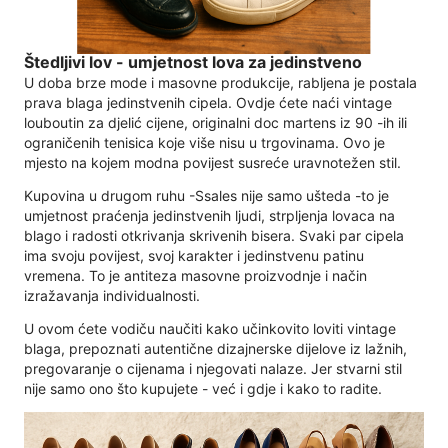
Štedljivi lov - umjetnost lova za jedinstveno
U doba brze mode i masovne produkcije, rabljena je postala
prava blaga jedinstvenih cipela. Ovdje ćete naći vintage
louboutin za djelić cijene, originalni doc martens iz 90 -ih ili
ograničenih tenisica koje više nisu u trgovinama. Ovo je
mjesto na kojem modna povijest susreće uravnotežen stil.
Kupovina u drugom ruhu -Ssales nije samo ušteda -to je
umjetnost praćenja jedinstvenih ljudi, strpljenja lovaca na
blago i radosti otkrivanja skrivenih bisera. Svaki par cipela
ima svoju povijest, svoj karakter i jedinstvenu patinu
vremena. To je antiteza masovne proizvodnje i način
izražavanja individualnosti.
U ovom ćete vodiču naučiti kako učinkovito loviti vintage
blaga, prepoznati autentične dizajnerske dijelove iz lažnih,
pregovaranje o cijenama i njegovati nalaze. Jer stvarni stil
nije samo ono što kupujete - već i gdje i kako to radite.