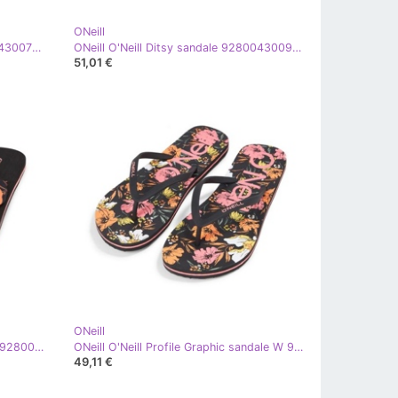
ONeill
ONeill O'Neill Ditsy sandale 92800430079 japanke bijela
ONeill O'Neill Ditsy sandale 92800430090 japanke crna
51,01 €
ONeill
ONeill Ditsy Sun Bloom sandale W 92800613244 japanke višebojan
ONeill O'Neill Profile Graphic sandale W 92800614022 japanke višebojan
49,11 €