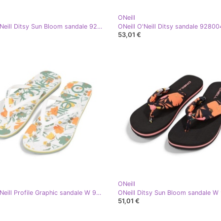
ONeill
ONeill O'Neill Ditsy Sun Bloom sandale 92800613226 japanke ružičasta
53,01 €
ONeill
ONeill O'Neill Profile Graphic sandale W 92800614010 japanke bijela
51,01 €