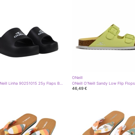
ONeill
ONeill O'Neill Linha 90251015 25y Flaps Black crna
46,49 €