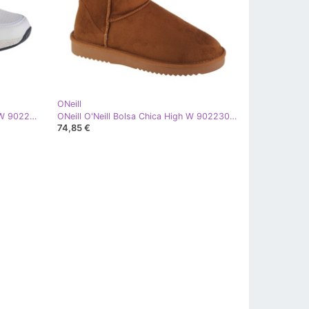
ONeill
ONeill Cipele O'Neill Honolua Low W 90221008-1FG bijela
ONeill O'Neill Bolsa Chica High W 90223010-34B smeđa
74,85 €