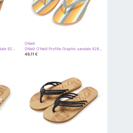
ONeill
ONeill O'Neill Ditsy Sun Bloom sandale 92800613232 japanke bijela
ONeill O'Neill Profilie Graphic sandale 92800614016 japanke zelena
49,11 €