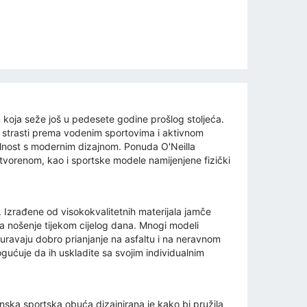
jom koja seže još u pedesete godine prošlog stoljeća.
ol strasti prema vodenim sportovima i aktivnom
nalnost s modernim dizajnom. Ponuda O'Neilla
tvorenom, kao i sportske modele namijenjene fizički
. Izrađene od visokokvalitetnih materijala jamče
 za nošenje tijekom cijelog dana. Mnogi modeli
uravaju dobro prianjanje na asfaltu i na neravnom
gućuje da ih uskladite sa svojim individualnim
nska sportska obuća dizajnirana je kako bi pružila