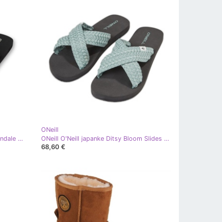
ONeill
ONeill O'Neill Profile Small Logo sandale 92800614895 japanke crna
ONeill O'Neill japanke Ditsy Bloom Slides 92800613220 zelena
68,60 €