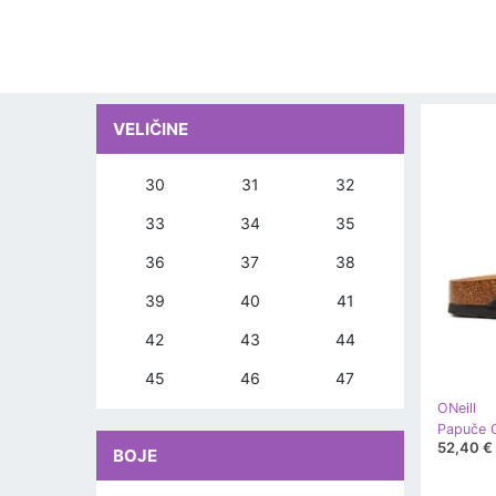
VELIČINE
30
31
32
33
34
35
36
37
38
39
40
41
42
43
44
45
46
47
ONeill
52,40 €
BOJE