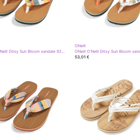
ONeill
ONeill O'Neill Ditsy Sun Bloom sandale 92800613238 japanke bijela
53,01 €