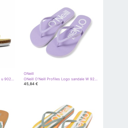
ONeill
ONeill O'Neill Sandy Low Flip Flops u 90241018.67a zelena
ONeill O'Neill Profiles Logo sandale W 92800614889 japanke ljubičasta
45,84 €