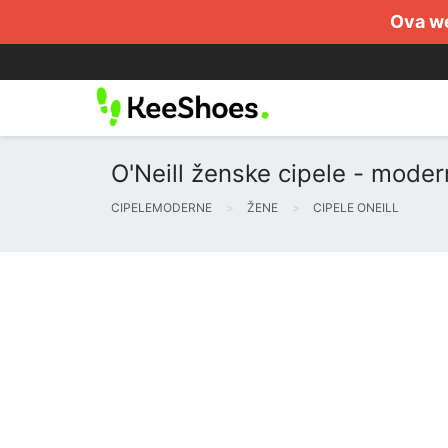
Ova we
O'Neill ženske cipele - modern
CIPELEMODERNE
ŽENE
CIPELE ONEILL