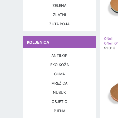
ZELENA
ZLATNI
ŽUTA BOJA
ONeill
KOLJENICA
51,01 €
ANTILOP
EKO KOŽA
GUMA
MREŽICA
NUBUK
OSJETIO
PJENA