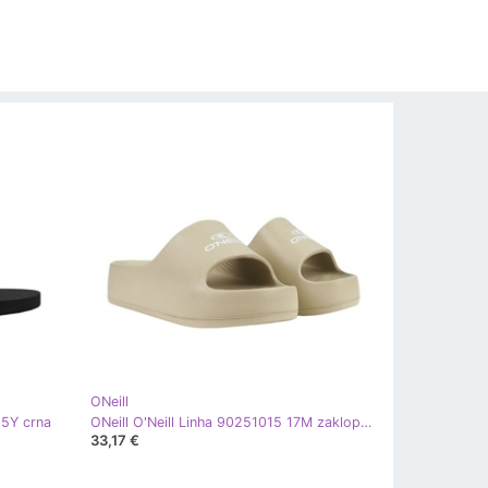
ONeill
25Y crna
ONeill O'Neill Linha 90251015 17M zaklopke bež
33,17 €