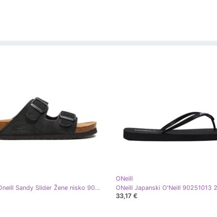
ONeill
Papuče Oneill Sandy Slider Žene nisko 9024101825y crna
ONeill Japanski O'Neill 90251013 
33,17 €