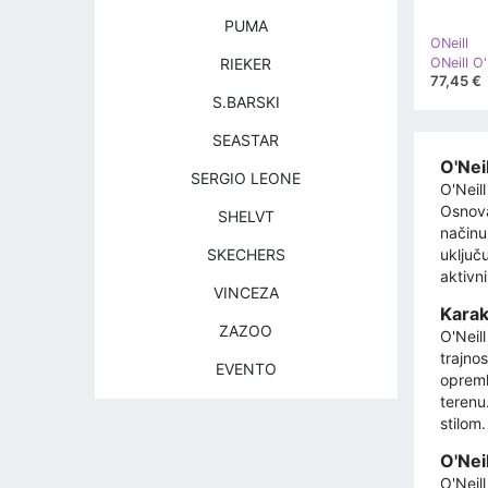
PUMA
ONeill
RIEKER
77,45 €
S.BARSKI
SEASTAR
O'Neil
SERGIO LEONE
O'Neill
Osnova
SHELVT
načinu
SKECHERS
uključ
aktivn
VINCEZA
Karak
ZAZOO
O'Neil
trajno
EVENTO
opreml
terenu
stilom.
O'Nei
O'Neil