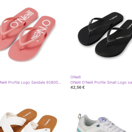
ONeill
ONeill O'Neill Profile Logo Sandale 92800614901 japanke ružičasta
42,56 €