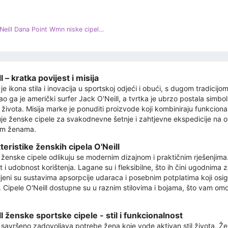
ONeill O'Neill Dana Point Wmn niske cipele 90223004-25Y crna
l – kratka povijest i misija
 je ikona stila i inovacija u sportskoj odjeći i obući, s dugom tradici
o ga je američki surfer Jack O'Neill, a tvrtka je ubrzo postala simb
 života. Misija marke je ponuditi proizvode koji kombiniraju funkcio
uje ženske cipele za svakodnevne šetnje i zahtjevne ekspedicije na o
im ženama.
teristike ženskih cipela O'Neill
l ženske cipele odlikuju se modernim dizajnom i praktičnim rješenjima
st i udobnost korištenja. Lagane su i fleksibilne, što ih čini ugodnima
jeni su sustavima apsorpcije udaraca i posebnim potplatima koji osig
. Cipele O'Neill dostupne su u raznim stilovima i bojama, što vam omo
ll ženske sportske cipele - stil i funkcionalnost
l savršeno zadovoljava potrebe žena koje vode aktivan stil života. Že