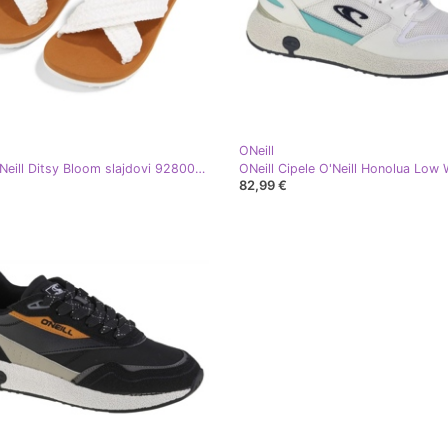
ONeill
ONeill O'Neill Ditsy Bloom slajdovi 92800613214 bijela
82,99 €