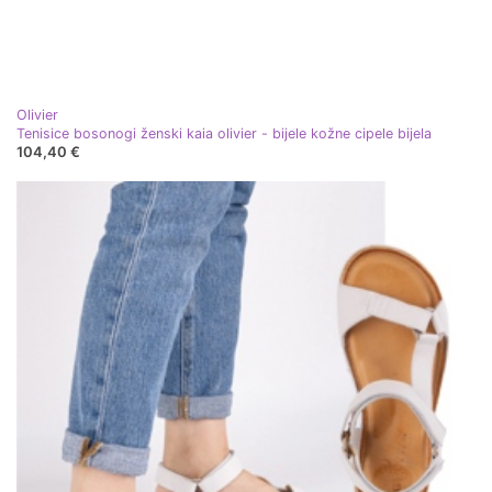
Olivier
Tenisice bosonogi ženski kaia olivier - bijele kožne cipele bijela
104,40 €