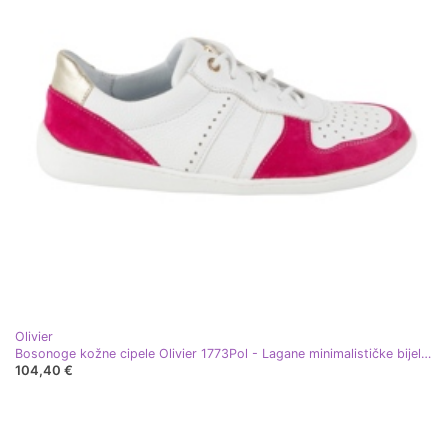
Olivier
Bosonoge kožne cipele Olivier 1773Pol - Lagane minimalističke bijele tenisice s fuksijom bijela
104,40 €