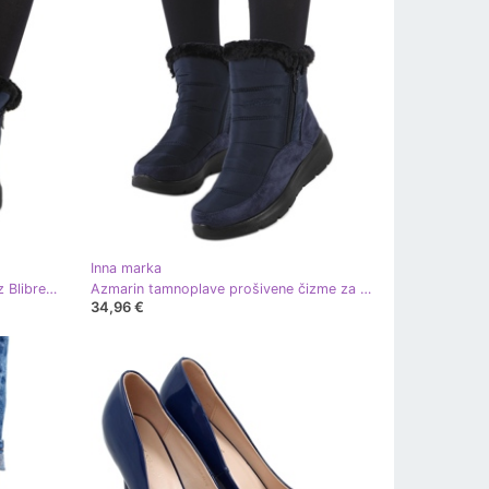
Inna marka
Mornarskoplave prošivene čizme iz Blibreya tamnoplava
Azmarin tamnoplave prošivene čizme za snijeg tamnoplava
34,96 €