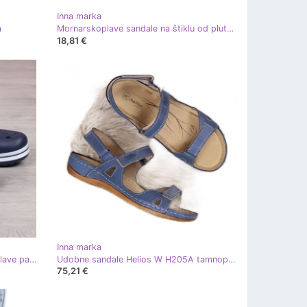
Inna marka
a
Mornarskoplave sandale na štiklu od plute H072 tamnoplava
18,81 €
Inna marka
American Club W AM636B tamnoplave papuče tamnoplava
Udobne sandale Helios W H205A tamnoplave tamnoplava
75,21 €