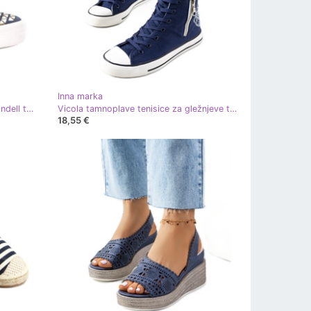
Inna marka
Mornarske tenisice na platformi Sandell tamnoplava zlatni
Vicola tamnoplave tenisice za gležnjeve tamnoplava
18,55 €