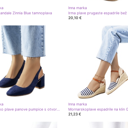
ka
Inna marka
andale Zinnia Blue tamnoplava
20,10 €
ka
Inna marka
Mornarsko plave panove pumpice s otvorenom petom tamnoplava
21,23 €