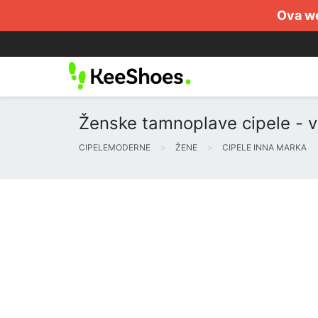
Ova we
Ženske tamnoplave cipele - ve
CIPELEMODERNE
ŽENE
CIPELE INNA MARKA