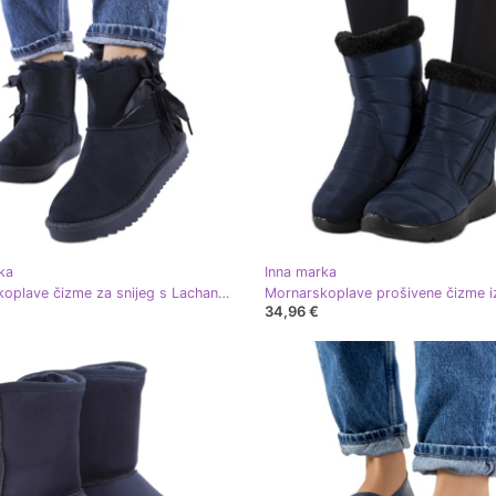
ka
Inna marka
Mornarskoplave čizme za snijeg s Lachance mašnom tamnoplava
34,96 €