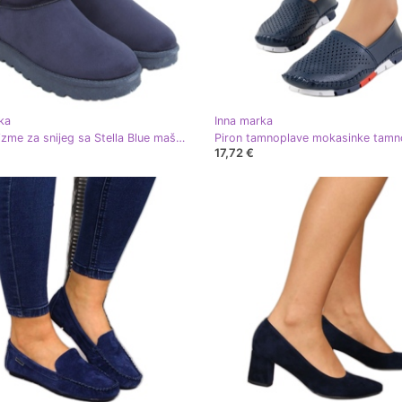
ka
Inna marka
Emusy čizme za snijeg sa Stella Blue mašnama tamnoplava
Piron tamnoplave mokasinke tamn
17,72 €