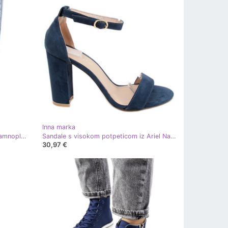
Inna marka
Plave sandale iz Coste ljubičasta tamnoplava plava
Sandale s visokom potpeticom iz Ariel Navy tamnoplava
30,97 €