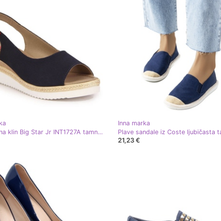
ka
Inna marka
Sandale na klin Big Star Jr INT1727A tamnoplave tamnoplava
21,23 €