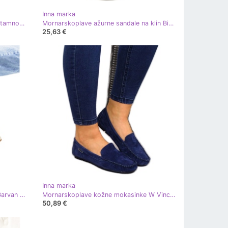
Inna marka
Irma plave prugaste espadrile bež tamnoplava
Mornarskoplave ažurne sandale na klin Biblija tamnoplava
25,63 €
Inna marka
Mornarskoplave espadrile na klin Garvan bež tamnoplava
Mornarskoplave kožne mokasinke W Vinceza tamnoplava
50,89 €