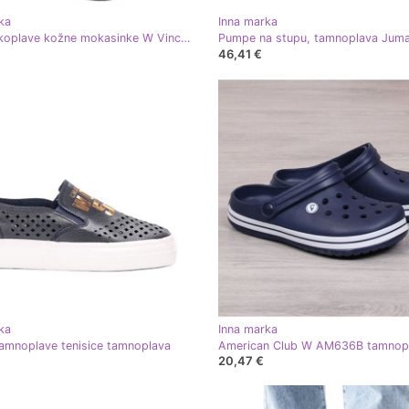
ka
Inna marka
Mornarskoplave kožne mokasinke W Vinceza tamnoplava
Pumpe na stupu, tamnoplava Jum
46,41 €
ka
Inna marka
tamnoplave tenisice tamnoplava
20,47 €