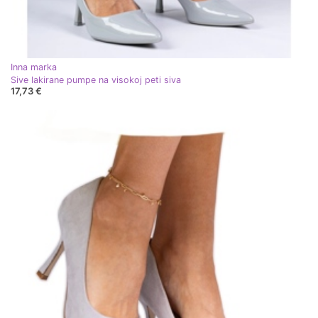
Inna marka
Sive lakirane pumpe na visokoj peti siva
17,73 €