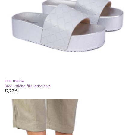
Inna marka
Sive -slične flip jarke siva
17,73 €