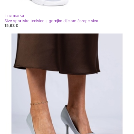
Inna marka
Sive sportske tenisice s gornjim dijelom čarape siva
15,63 €