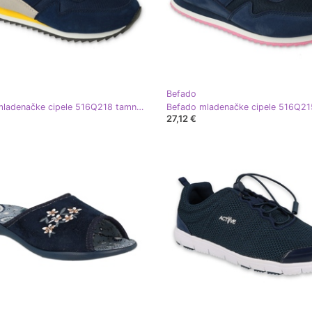
Befado
Befado mladenačke cipele 516Q218 tamnoplava žuta boja
27,12 €