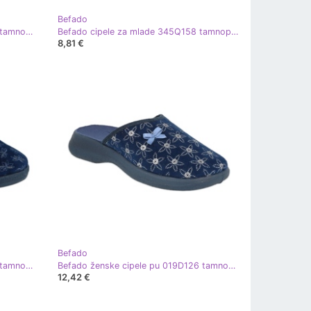
Befado
Befado ženske cipele pu 019D126 tamnoplava
Befado cipele za mlade 345Q158 tamnoplava plava
8,81 €
Befado
Befado ženske cipele pu 219D477 tamnoplava plava
Befado ženske cipele pu 019D126 tamnoplava srebro
12,42 €