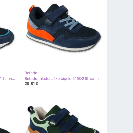
Befado
Befado mladenačke cipele 516Q241 tamnoplava plava
Befado mladenačke cipele 516Q219 tamnoplava narančasta
29,81 €