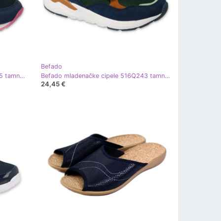
Befado
Befado mladenačke cipele 516Q215 tamnoplava ružičasta
Befado mladenačke cipele 516Q243 tamnoplava zelena
24,45 €