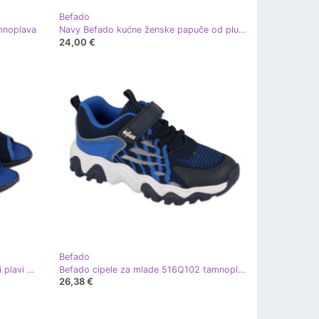
Befado
mnoplava
Navy Befado kućne ženske papuče od pluta tamnoplava
24,00 €
Befado
Ženske kućne papuče, tamnoplavi i plavi Befado tamnoplava
Befado cipele za mlade 516Q102 tamnoplava plava siva
26,38 €