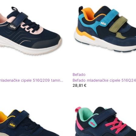
Befado
Befado mladenačke cipele 516Q209 tamnoplava ružičasta
28,81 €