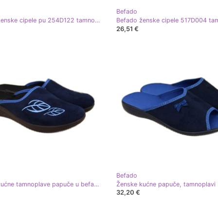
Befado
Befado ženske cipele pu 254D122 tamnoplava
Befado ženske cipele 517D004 ta
26,51 €
Befado
Ženske kućne tamnoplave papuče u befado listu tamnoplava
32,20 €