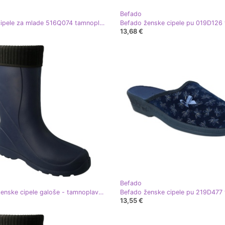
Befado
Befado cipele za mlade 516Q074 tamnoplava zelena
13,68 €
Befado
Befado ženske cipele galoše - tamnoplave 162Q201 tamnoplava
13,55 €