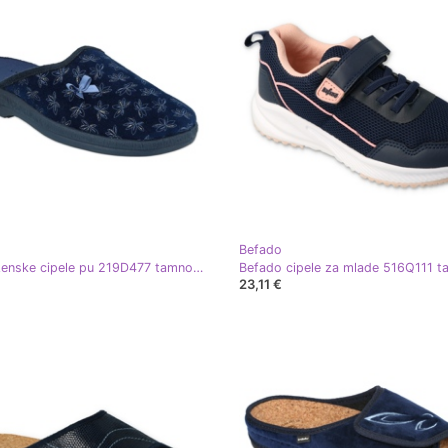
Befado
Befado ženske cipele pu 219D477 tamnoplava plava
23,11 €