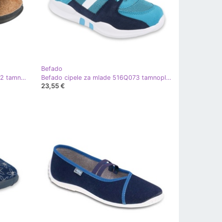
Befado
Befado Inblu ženske cipele 155D122 tamnoplava
Befado cipele za mlade 516Q073 tamnoplava plava
23,55 €