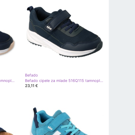
Befado
Befado cipele za mlade 516Q111 tamnoplava višebojan
Befado cipele za mlade 516Q115 tamnoplava
23,11 €