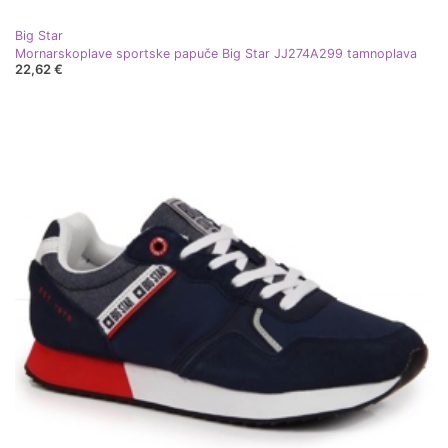
Big Star
Mornarskoplave sportske papuče Big Star JJ274A299 tamnoplava
22,62 €