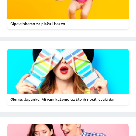
Cipele biramo za plažu i bazen
Glume: Japanke. Mi vam kažemo uz što ih nositi svaki dan