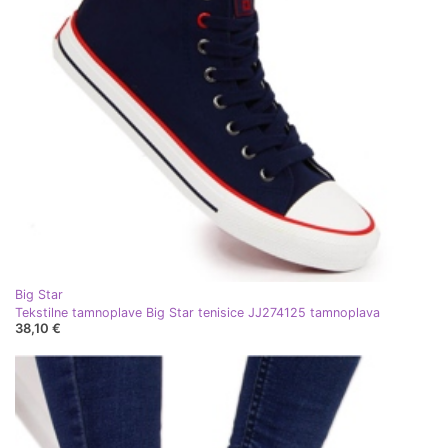
Big Star
Tekstilne tamnoplave Big Star tenisice JJ274125 tamnoplava
38,10 €