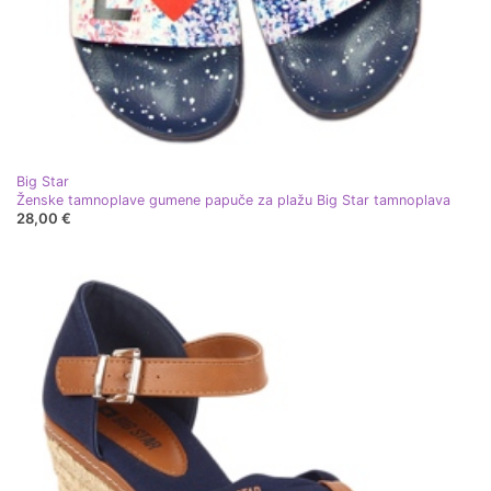
Big Star
Ženske tamnoplave gumene papuče za plažu Big Star tamnoplava
28,00 €