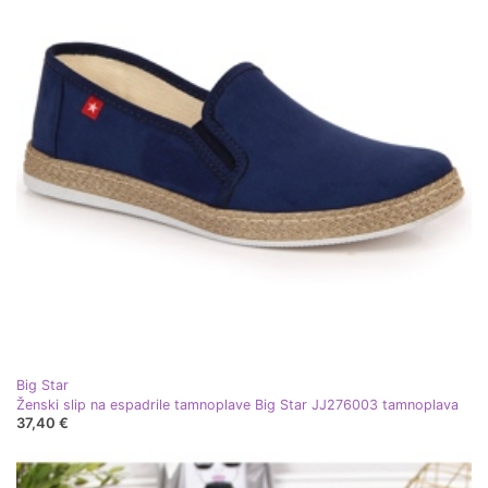
Big Star
Ženski slip na espadrile tamnoplave Big Star JJ276003 tamnoplava
37,40 €