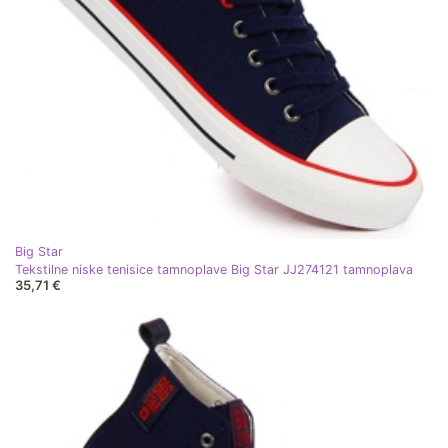
Big Star
Tekstilne niske tenisice tamnoplave Big Star JJ274121 tamnoplava
35,71 €