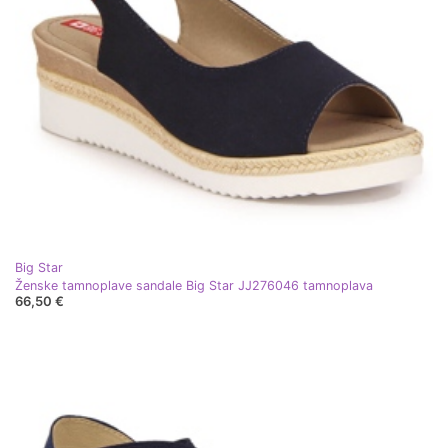
Big Star
Ženske tamnoplave sandale Big Star JJ276046 tamnoplava
66,50 €