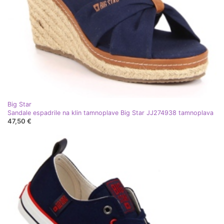
Big Star
Sandale espadrile na klin tamnoplave Big Star JJ274938 tamnoplava
47,50 €