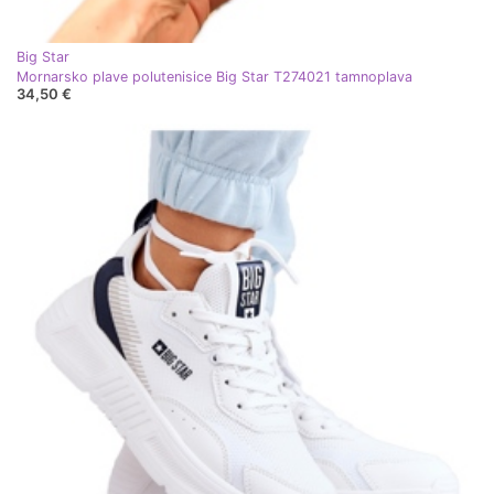
Big Star
Mornarsko plave polutenisice Big Star T274021 tamnoplava
34,50 €