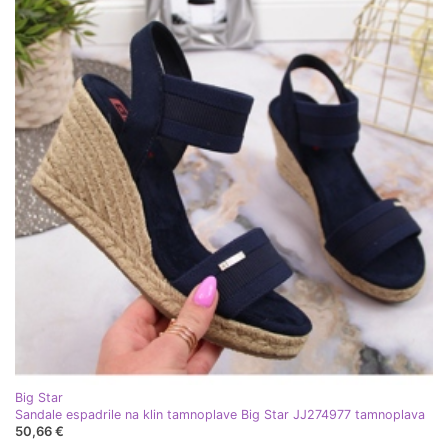
Big Star
Sandale espadrile na klin tamnoplave Big Star JJ274977 tamnoplava
50,66 €