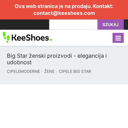
Ova web stranica je na prodaju. Kontakt:
contact@keeshoes.com
SZUKAJ
Big Star ženski proizvodi - elegancija i
udobnost
CIPELEMODERNE
ŽENE
CIPELE BIG STAR