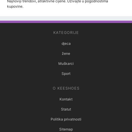
Najnoviji trendovi, atraktivne cijene. Uživajte u pogodnostima
kupovine.
KATEGORIJE
djeca
žene
Muškarci
Sport
O KEESHOES
Kontakt
Statut
Politika privatnosti
Sitemap