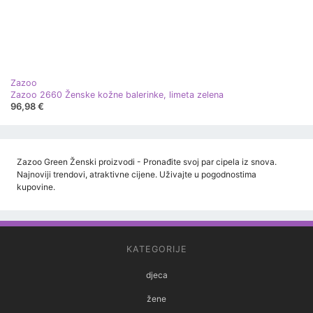
Zazoo
Zazoo 2660 Ženske kožne balerinke, limeta zelena
96,98 €
Zazoo Green Ženski proizvodi - Pronađite svoj par cipela iz snova.
Najnoviji trendovi, atraktivne cijene. Uživajte u pogodnostima
kupovine.
KATEGORIJE
djeca
žene