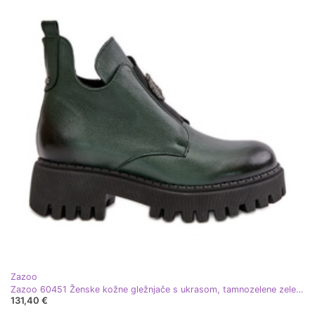
Zazoo
Zazoo 60451 Ženske kožne gležnjače s ukrasom, tamnozelene zelena
131,40 €