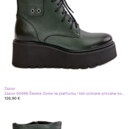
Zazoo
Zazoo 60499 Ženske čizme na platformu i klin izolirane prirodne kože tamnozelene zelena
126,90 €