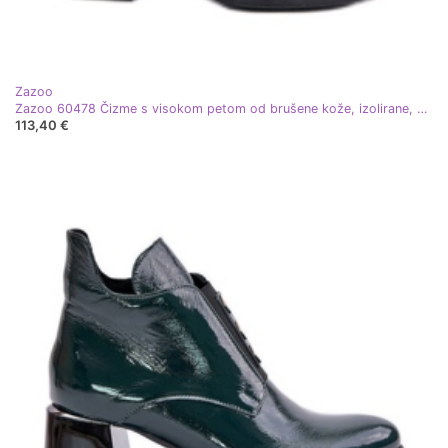
Zazoo
Zazoo 60478 Čizme s visokom petom od brušene kože, izolirane, kopčaju se patentnim zatvaračem, tamnozelene zelena
113,40 €