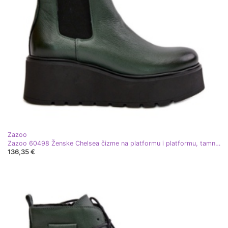
Zazoo
Zazoo 60498 Ženske Chelsea čizme na platformu i platformu, tamnozelene zelena
136,35 €