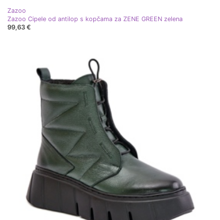
Zazoo
Zazoo Cipele od antilop s kopčama za ZENE GREEN zelena
99,63 €