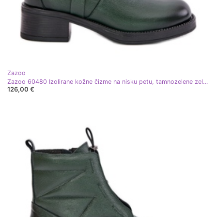
Zazoo
Zazoo 60480 Izolirane kožne čizme na nisku petu, tamnozelene zelena
126,00 €