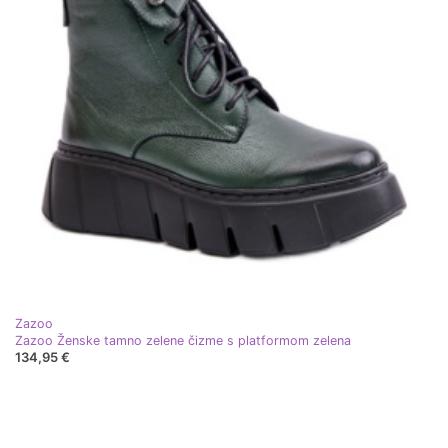
Zazoo
Zazoo Ženske tamno zelene čizme s platformom zelena
134,95 €