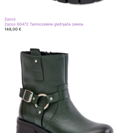
Zazoo
Zazoo 60472 Tamnozelene gležnjače zelena
148,00 €