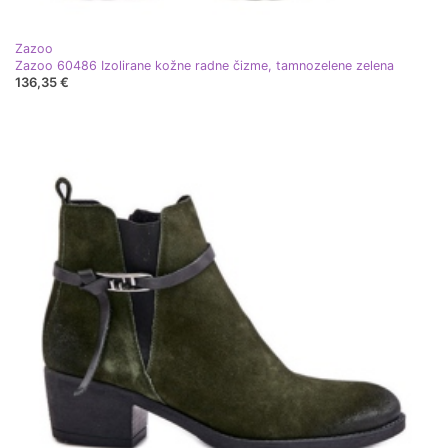
Zazoo
Zazoo 60486 Izolirane kožne radne čizme, tamnozelene zelena
136,35 €