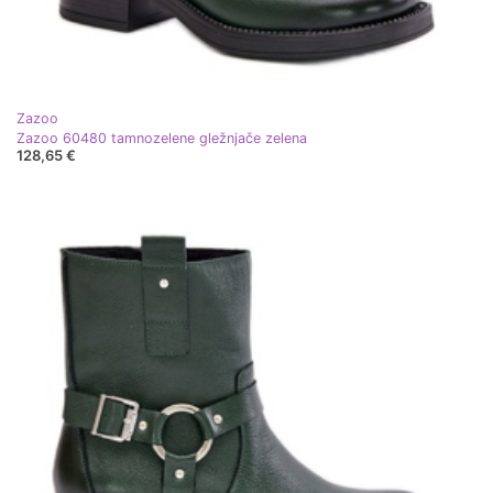
Zazoo
Zazoo 60480 tamnozelene gležnjače zelena
128,65 €