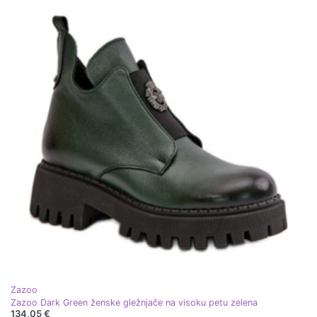
Zazoo
Zazoo Dark Green ženske gležnjače na visoku petu zelena
134,05 €