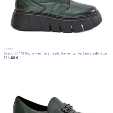
Zazoo
Zazoo 60472 Kožne gležnjače na platformu i tanke, tamnozelene zelena
144,80 €