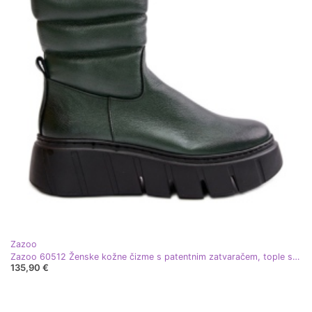
Zazoo
Zazoo 60512 Ženske kožne čizme s patentnim zatvaračem, tople s filcom, tamnozelene zelena
135,90 €