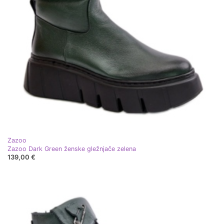
Zazoo
Zazoo Dark Green ženske gležnjače zelena
139,00 €