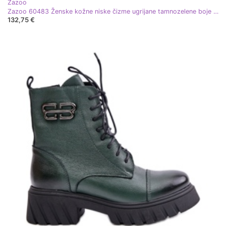
Zazoo
Zazoo 60483 Ženske kožne niske čizme ugrijane tamnozelene boje zelena
132,75 €