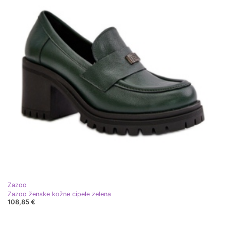
Zazoo
Zazoo ženske kožne cipele zelena
108,85 €