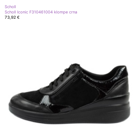
Scholl
Scholl Iconic F310461004 klompe crna
73,92 €