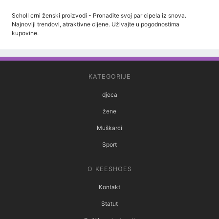
Scholl crni ženski proizvodi - Pronađite svoj par cipela iz snova.
Najnoviji trendovi, atraktivne cijene. Uživajte u pogodnostima
kupovine.
KATEGORIJE
djeca
žene
Muškarci
Sport
O KEESHOES
Kontakt
Statut