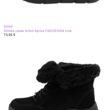
Scholl
Zimske cipele Scholl Aprica F302351004 crna
73,92 €