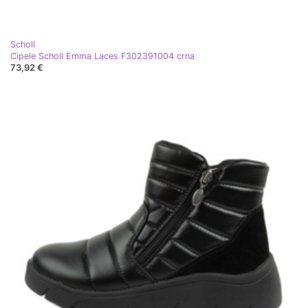
Scholl
Cipele Scholl Emma Laces F302391004 crna
73,92 €