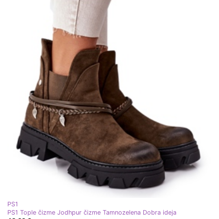
PS1
PS1 Tople čizme Jodhpur čizme Tamnozelena Dobra ideja