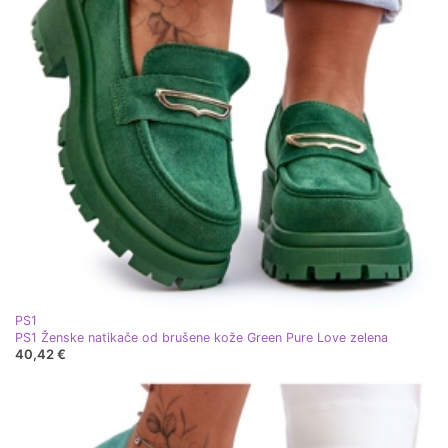
PS1
PS1 Ženske natikače od brušene kože Green Pure Love zelena
40,42 €