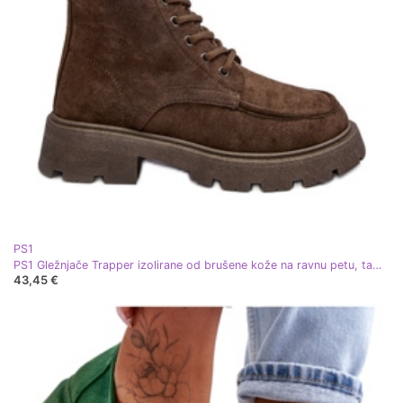
PS1
PS1 Gležnjače Trapper izolirane od brušene kože na ravnu petu, tamnozelene Zikey zelena
43,45 €