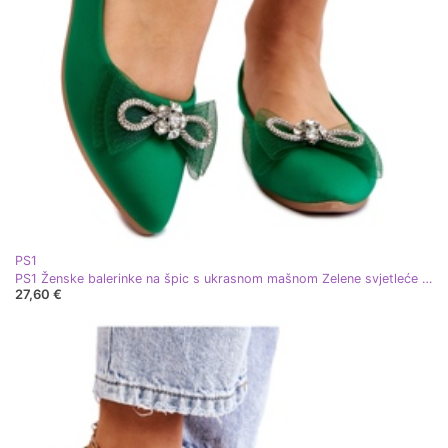
PS1
PS1 Ženske balerinke na špic s ukrasnom mašnom Zelene svjetleće zelena
27,60 €