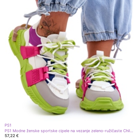
PS1
PS1 Modne ženske sportske cipele na vezanje zeleno-ružičaste Chillout! zelena
57,22 €