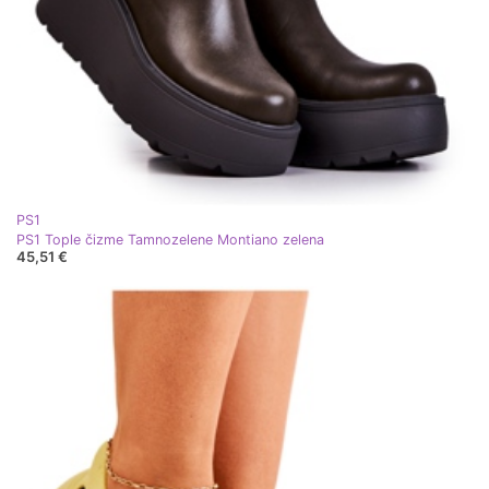
PS1
PS1 Tople čizme Tamnozelene Montiano zelena
45,51 €