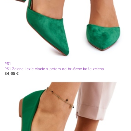
PS1
PS1 Zelene Lexie cipele s petom od brušene kože zelena
34,65 €