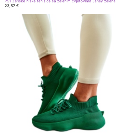
PS1 Ženske niske tenisice sa zelenim cvjetovima Janey zelena
23,57 €