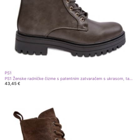
PS1
PS1 Ženske radničke čizme s patentnim zatvaračem s ukrasom, tamno zelene ciossave zelena
43,45 €