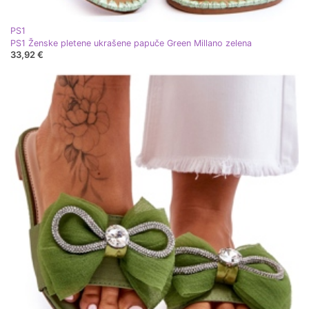
PS1
PS1 Ženske pletene ukrašene papuče Green Millano zelena
33,92 €