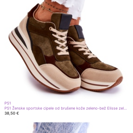
PS1
PS1 Ženske sportske cipele od brušene kože zeleno-bež Elisse zelena
38,50 €