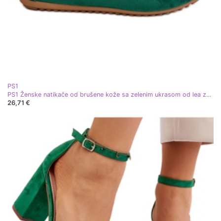
PS1
PS1 Ženske natikače od brušene kože sa zelenim ukrasom od lea zelena
26,71 €