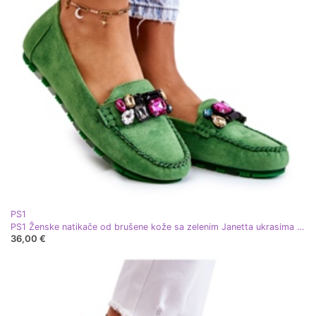
PS1
PS1 Ženske natikače od brušene kože sa zelenim Janetta ukrasima zelena
36,00 €