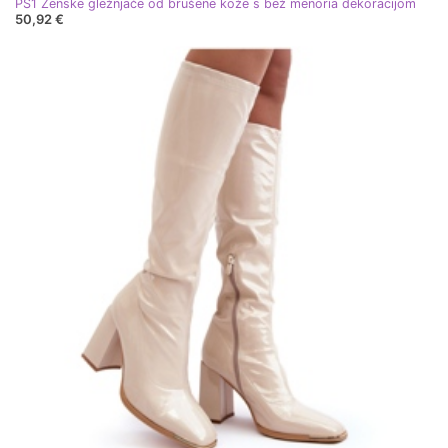
PS1 Ženske gležnjače od brušene kože s bež menoria dekoracijom
50,92 €