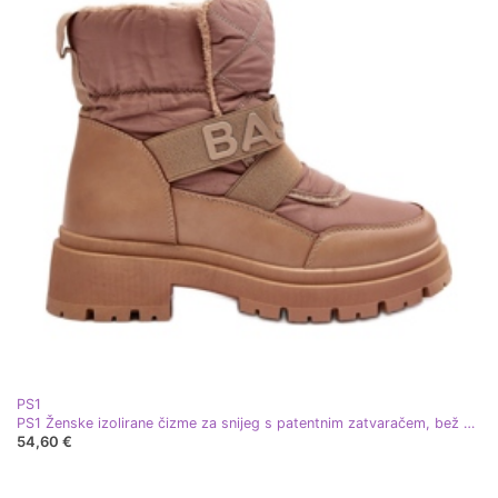
PS1
PS1 Ženske izolirane čizme za snijeg s patentnim zatvaračem, bež Zeva
54,60 €