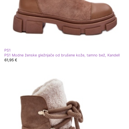
PS1
PS1 Modne ženske gležnjače od brušene kože, tamno bež, Kandell
61,95 €