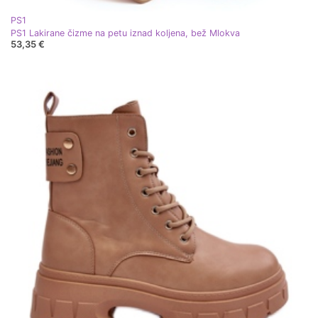
PS1
PS1 Lakirane čizme na petu iznad koljena, bež Mlokva
53,35 €