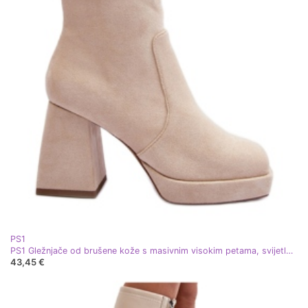
PS1
PS1 Gležnjače od brušene kože s masivnim visokim petama, svijetlo bež Abnous
43,45 €