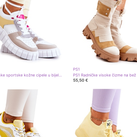
PS1
PS1 Ženske sportske kožne cipele u bijeloj i bež firentinskoj boji bijela žuta boja
55,50 €