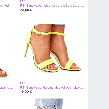
PS1
PS1 Kožne balerine u Rachelleinom svijetlozelenom špicu zelena žuta boja
PS1 Ženske pumpice na petu u špic žutoj budućnosti žuta boja
23,58 €
PS1
PS1 Florence žute sandale od antilopa na šanku žuta boja
PS1 Ženske sandale na visokoj peti, eko-antilop, žuta Liberty žuta boja
19,00 €