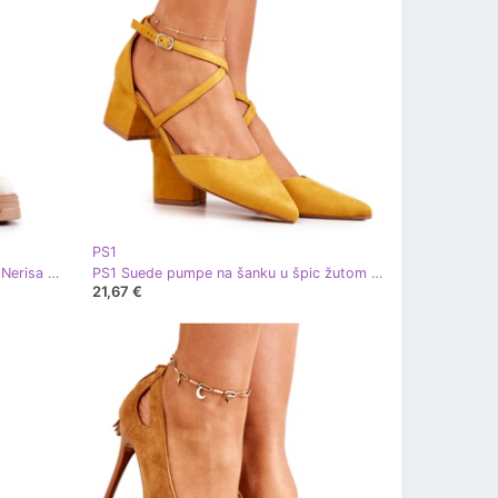
PS1
PS1 Radničke visoke čizme na bež Nerisa patent zatvaraču žuta boja
PS1 Suede pumpe na šanku u špic žutom Shelleyu žuta boja
21,67 €