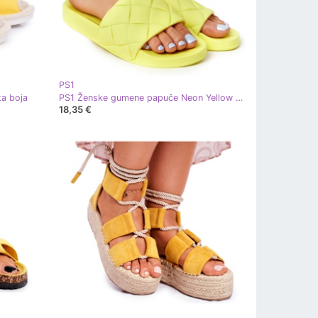
PS1
ta boja
PS1 Ženske gumene papuče Neon Yellow Let's Swim žuta boja
18,35 €