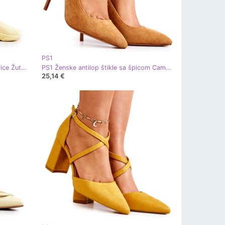
PS1
PS1 Sportske cipele Materijal Tenisice Žuti Nolene žuta boja
PS1 Ženske antilop štikle sa špicom Camel Leven smeđa žuta boja
25,14 €