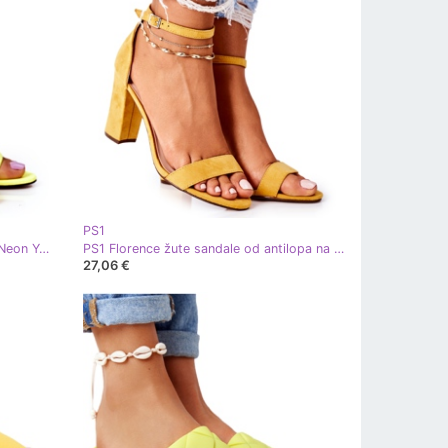
PS1
PS1 Sandale od antilopa na šanku Neon Yellow Ples With Me žuta boja
PS1 Florence žute sandale od antilopa na šanku žuta boja
27,06 €