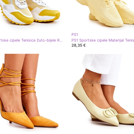
PS1
PS1 Sportske cipele Tenisice žuto-bijele Revenge bijela žuta boja
28,35 €