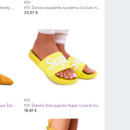
PS1
PS1 Ženske žute papuče na plutu Wendy žuta boja
PS1 Ženske espadrile na platnu od žute Indije žuta boja
23,57 €
PS1
PS1 Ženske balerinke od eko-antilopa Žuta Bellissima žuta boja
PS1 Ženske žute papuče Super Losaria žuta boja
18,81 €