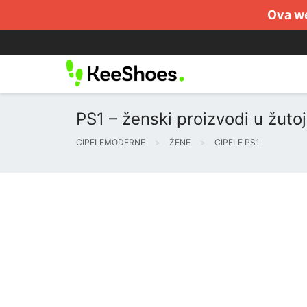
Ova we
PS1 – ženski proizvodi u žutoj
CIPELEMODERNE
ŽENE
CIPELE PS1