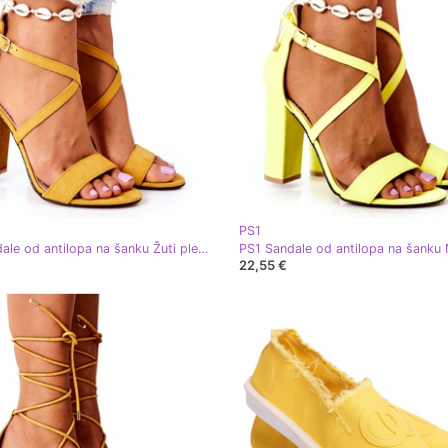
PS1
PS1 Sandale od antilopa na šanku Žuti ples sa mnom žuta boja
22,55 €