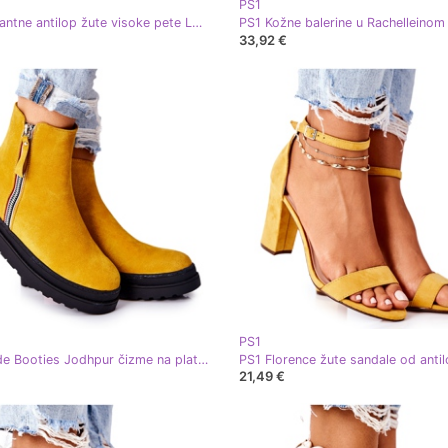
PS1
PS1 Elegantne antilop žute visoke pete Loveth žuta boja
33,92 €
PS1
PS1 Suede Booties Jodhpur čizme na platformi Yellow Nessa žuta boja
21,49 €