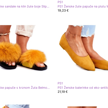
PS1
PS1 Ženske sandale na klin žute boje Slip-on Harper žuta boja
19,23 €
PS1
PS1 Ženske papuče s krznom Žuta Belmondo žuta boja
21,19 €