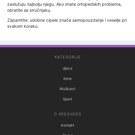
zaslužuju najbolju njegu. Ako imate ortopedskih problema,
obratite se stručnjaku.
Zapamtite: udobne cipele znače samopouzdanje i veselje pri
svakom koraku.
KATEGORIJE
djeca
žene
Muškarci
Sport
O KEESHOES
Kontakt