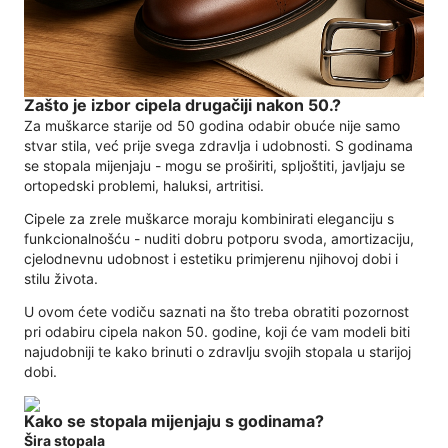
Zašto je izbor cipela drugačiji nakon 50.?
Za muškarce starije od 50 godina odabir obuće nije samo
stvar stila, već prije svega zdravlja i udobnosti. S godinama
se stopala mijenjaju - mogu se proširiti, spljoštiti, javljaju se
ortopedski problemi, haluksi, artritisi.
Cipele za zrele muškarce moraju kombinirati eleganciju s
funkcionalnošću - nuditi dobru potporu svoda, amortizaciju,
cjelodnevnu udobnost i estetiku primjerenu njihovoj dobi i
stilu života.
U ovom ćete vodiču saznati na što treba obratiti pozornost
pri odabiru cipela nakon 50. godine, koji će vam modeli biti
najudobniji te kako brinuti o zdravlju svojih stopala u starijoj
dobi.
Kako se stopala mijenjaju s godinama?
Šira stopala