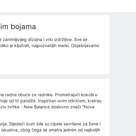
nim bojama
nimljivijeg dizajna i vrlo izdržljive. Sve se
iko je ključnih, najpoznatijih marki. Objašnjavamo
ne radne obuće za radnike. Promatrajući kokoši u
toje od tri pandže. Inspiriran ovim otkrićem, kreirao
 naziv tvrtke - New Balance doslovno znači "Nova
ja. Sljedeći izum bile su cipele savršene za žene i
 iskustva, zbog čega se smatra jednim od najboljih