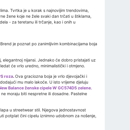
lima. Tvrtka je u korak s najnovijim trendovima,
vne žene koje ne žele svaki dan trčati u štiklama,
a - za teretanu ili trčanje, kao i onih u
 Brend je poznat po zanimljivim kombinacijama boja
j, elegantnoj nijansi. Jednako će dobro pristajati uz
ledat će vrlo uredno, minimalistički i otmjeno.
S roza
.
Ova graciozna boja je vrlo djevojački i
 dodajući mu malo lakoće. U isto vrijeme djeluju
New Balance ženske cipele W GC574D5 zelene
.
ne moraju biti nespretne ili dosadne. Pastelne
lapa u streetwear stil. Njegova jednostavnost
nuti potplat čini cipelu iznimno udobnom za nošenje,