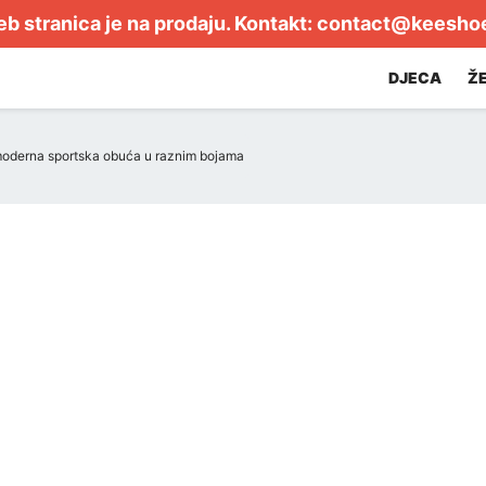
b stranica je na prodaju. Kontakt:
contact@keesho
DJECA
Ž
oderna sportska obuća u raznim bojama