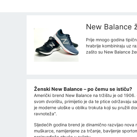
New Balance ž
Prije mnogo godina tipičn
hrabrije kombiniraju uz r
zašto su New Balance žens
Ženski New Balance – po čemu se ističu?
Američki brend New Balance na tržištu je od 1906. 
svom dvorištu, primijetio je da te ptice održavaju s
je moderne uloške u obliku trokuta koji su pružili 
ravnoteža".
Sljedećih godina brend je dinamično razvijao nova r
muškarce, namijenjene za trčanje, bavljenje sporto
proizvođača obuće u svijetu.