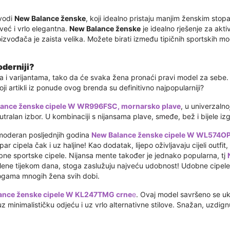
zvodi
New Balance ženske
, koji idealno pristaju manjim ženskim stopa
eć i vrlo elegantna.
New Balance ženske
je idealno rješenje za akti
vođača je zaista velika. Možete birati između tipičnih sportskih model
oderniji?
a i varijantama, tako da će svaka žena pronaći pravi model za sebe.
oji artikli iz ponude ovog brenda su definitivno najpopularniji?
ance ženske cipele W WR996FSC, mornarsko plave
, u univerzalno
utralan izbor. U kombinaciji s nijansama plave, smeđe, bež i bijele izg
 moderan posljednjih godina
New Balance ženske cipele W WL574OP
cipela čak i uz haljine! Kao dodatak, lijepo oživljavaju cijeli outfit,
ne sportske cipele. Nijansa mente također je jednako popularna, tj
lene tijekom dana, stoga zaslužuju najveću udobnost! Udobne cipele 
 nogama mnogih žena svih dobi.
ance ženske cipele W KL247TMG crne
e
. Ovaj model savršeno se uk
uz minimalističku odjeću i uz vrlo alternativne stilove. Snažan, uzdig