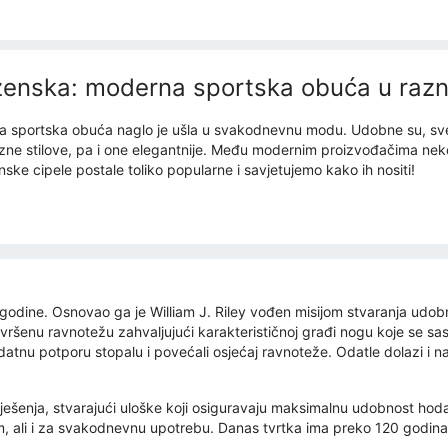
enska: moderna sportska obuća u raz
a sportska obuća naglo je ušla u svakodnevnu modu. Udobne su, sve za
azne stilove, pa i one elegantnije. Među modernim proizvođačima nekol
ke cipele postale toliko popularne i savjetujemo kako ih nositi!
godine. Osnovao ga je William J. Riley vođen misijom stvaranja udob
avršenu ravnotežu zahvaljujući karakterističnoj građi nogu koje se sas
dodatnu potporu stopalu i povećali osjećaj ravnoteže. Odatle dolazi i
ješenja, stvarajući uloške koji osiguravaju maksimalnu udobnost hodan
m, ali i za svakodnevnu upotrebu. Danas tvrtka ima preko 120 godina