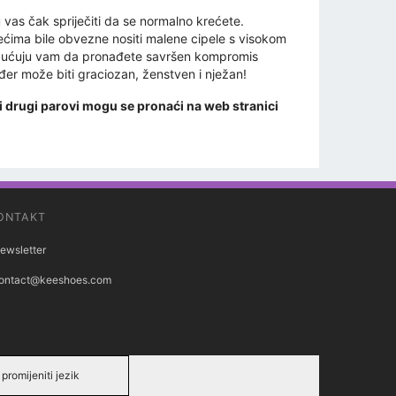
 vas čak spriječiti da se normalno krećete.
jećima bile obvezne nositi malene cipele s visokom
ćuju vam da pronađete savršen kompromis
đer može biti graciozan, ženstven i nježan!
i drugi parovi mogu se pronaći na web stranici
ONTAKT
ewsletter
ontact@keeshoes.com
promijeniti jezik