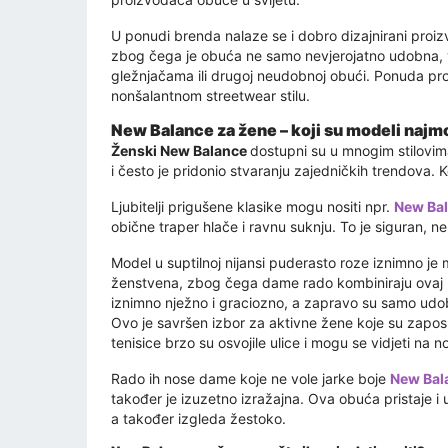
U ponudi brenda nalaze se i dobro dizajnirani proi
zbog čega je obuća ne samo nevjerojatno udobna, v
gležnjačama ili drugoj neudobnoj obući. Ponuda proiz
nonšalantnom streetwear stilu.
New Balance za žene – koji su modeli najm
Ženski New Balance
dostupni su u mnogim stilovim
i često je pridonio stvaranju zajedničkih trendova. K
Ljubitelji prigušene klasike mogu nositi npr.
New Bal
obične traper hlače i ravnu suknju. To je siguran, ne
Model u suptilnoj nijansi puderasto roze iznimno je
ženstvena, zbog čega dame rado kombiniraju ovaj par 
iznimno nježno i graciozno, a zapravo su samo udob
Ovo je savršen izbor za aktivne žene koje su zapos
tenisice brzo su osvojile ulice i mogu se vidjeti na
Rado ih nose dame koje ne vole jarke boje
New Bal
također je izuzetno izražajna. Ova obuća pristaje i 
a također izgleda žestoko.