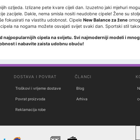
ih ozljeda. Izlizane pete kvare cijeli dan. Izuzetno jaki mjehuri mogu
je zacijele. Dakle, nema smisla nositi neudobne cipele! Žene su stol
še fokusirati na vlastitu udobnost. Cipele
New Balance za žene
omogu
cipela na nogama možete osvajati svijet svaki dan. Sportski stil tako
najpopularnijih cipela na svijetu. Svi najmoderniji modeli i mnog
obnost i nabavite zaista udobnu obuću!
DOSTAVA I POVRAT
ČLANCI
K
Troškovi i vrijeme dostave
Blog
N
Povrat proizvoda
Arhiva
c
Reklamacija robe