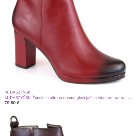
M. DASZYŃSKI
M. DASZYŃSKI Ženske izolirane crvene gležnjače s visokom petom i platformom M.Daszyński AF125-19 crvena
79,80 €