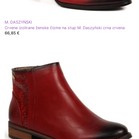
M. DASZYŃSKI
Crvene izolirane ženske čizme na stup M. Daszyński crna crvena
66,85 €