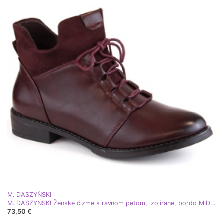
M. DASZYŃSKI
M. DASZYŃSKI Ženske čizme s ravnom petom, izolirane, bordo M.Daszyński MR2251-6 crvena
73,50 €