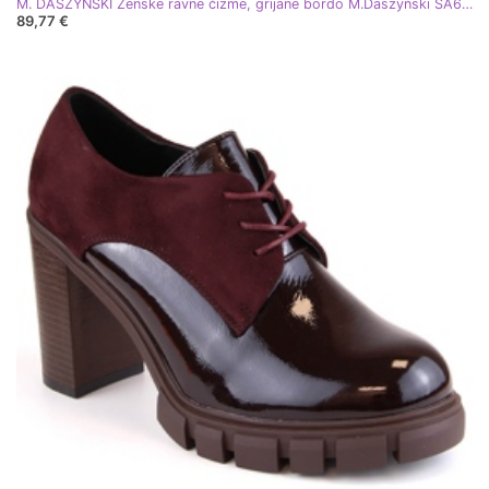
M. DASZYŃSKI Ženske ravne čizme, grijane bordo M.Daszyński SA62-69 crvena
89,77 €