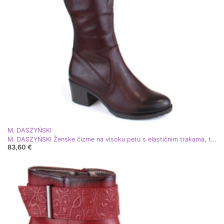
M. DASZYŃSKI
M. DASZYŃSKI Ženske čizme na visoku petu s elastičnim trakama, tople, bordo M.Daszyński SA128-36 crvena
83,60 €