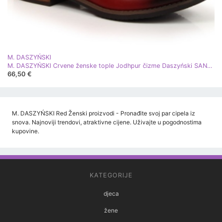
M. DASZYŃSKI
M. DASZYŃSKI Crvene ženske tople Jodhpur čizme Daszyński SAN4B crvena
66,50 €
M. DASZYŃSKI Red Ženski proizvodi - Pronađite svoj par cipela iz
snova. Najnoviji trendovi, atraktivne cijene. Uživajte u pogodnostima
kupovine.
KATEGORIJE
djeca
žene