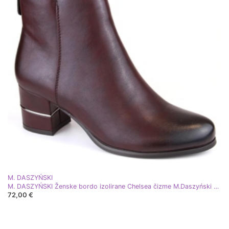
M. DASZYŃSKI
M. DASZYŃSKI Ženske bordo izolirane Chelsea čizme M.Daszyński SA125A-2 crvena
72,00 €