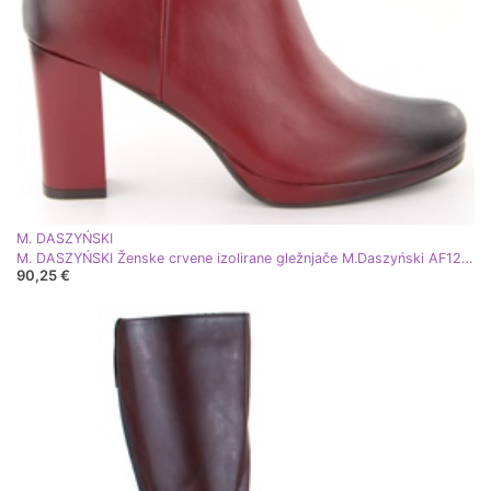
M. DASZYŃSKI
M. DASZYŃSKI Ženske crvene izolirane gležnjače M.Daszyński AF125-22 crvena
90,25 €