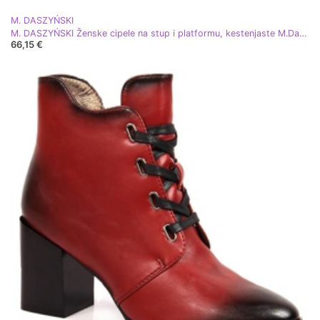
M. DASZYŃSKI
M. DASZYŃSKI Ženske cipele na stup i platformu, kestenjaste M.Daszyński SA218-2 crvena
66,15 €