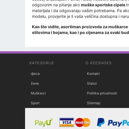
odgovorim na pitanje ako
muške sportske cipele
t
materijala i da odgovaraju vašim potrebama. Pa a
modelu, provjerite je li vaša veličina dostupna i naru
Kao što vidite, asortiman proizvoda za muškarce 
stilovima i bojama, kao i po cijenama za svaki bu
KATEGORIJE
O KEESHOES
djeca
Kontakt
žene
Statut
Muškarci
Politika privatnosti
Sport
Sitemap