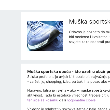
Muška sportsk
Odavno je poznato da mušk
biti moderna i kvalitetna
savjete kako odabrati pr
Muška sportska obuća - što uzeti u obzir pr
Stilske preferencije uvijek bi trebale biti najvažnije
- za šetnju, shopping, izlet, pa čak i na posao ako
Naravno, bitna je i svrha – ako –
muške sportske c
aktivnost. Tada bi estetske vrijednosti trebale biti
tenisice za košarku
da li
nogometne cipele
.
Vrijedno je odabrati visokokvalitetne cipele. Stoga 