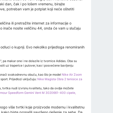
svaki dan, čak i po lošem vremenu, birajte
e, potreban vam je potplat koji neće oštetiti
ičina ili pretražite internet za informacije o
o inače nosite veličinu 44, onda će vam u slučaju
odluci o kupnji. Evo nekoliko prijedloga renomiranih
, pa makar one i ne dolazile iz tvornice Adidas. Oba su
siti uz traperice i pulover, kao i posvećene bavljenju
 pronaći svakodnevnu obuću, kao što je model
Nike Air Zoom
sport. Prijedlozi uključuju:
Nike Magista Obra 2 tenisice za
, tvrtka nudi izvrsnu kvalitetu, tako da ovdje možete
rmour Speedform Gemini Vent M 3020661-400 cipele,
ogo više tvrtki koje proizvode modernu i kvalitetnu
kako biste pronašli savršeno rješenje za sebe. Da