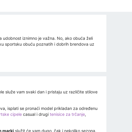
na udobnost iznimno je važna. No, ako obuća želi
ušku sportsku obuću poznatih i dobrih brendova uz
le služe vam svaki dan i pristaju uz različite stilove
tova, isplati se pronaći model prikladan za određenu
rtske cipele
casual i drugi
tenisice za trčanje
,
h marki
služit će vam dugo, čak i nekoliko sezona.