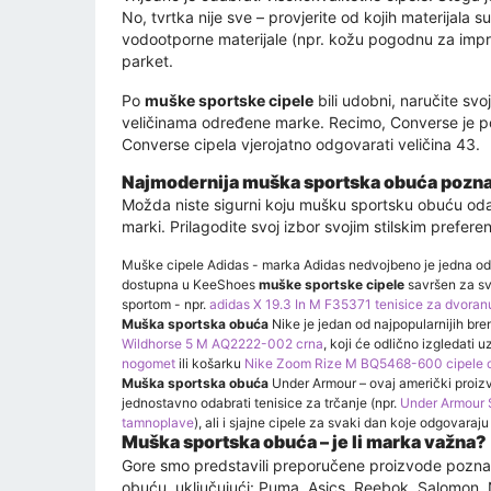
No, tvrtka nije sve – provjerite od kojih materijala s
vodootporne materijale (npr. kožu pogodnu za impreg
parket.
Po
muške sportske cipele
bili udobni, naručite svoj
veličinama određene marke. Recimo, Converse je poz
Converse cipela vjerojatno odgovarati veličina 43.
Najmodernija muška sportska obuća poznatih
Možda niste sigurni koju mušku sportsku obuću odabr
marki. Prilagodite svoj izbor svojim stilskim prefer
Muške cipele Adidas - marka Adidas nedvojbeno je jedna od na
dostupna u KeeShoes
muške sportske cipele
savršen za s
sportom - npr.
adidas X 19.3 In M F35371 tenisice za dvoran
Muška sportska obuća
Nike je jedan od najpopularnijih bre
Wildhorse 5 M AQ2222-002 crna
, koji će odlično izgledati 
nogomet
ili košarku
Nike Zoom Rize M BQ5468-600 cipele c
Muška sportska obuća
Under Armour – ovaj američki proizvo
jednostavno odabrati tenisice za trčanje (npr.
Under Armour 
tamnoplave
), ali i sjajne cipele za svaki dan koje odgovaraj
Muška sportska obuća – je li marka važna?
Gore smo predstavili preporučene proizvode poznati
obuću, uključujući: Puma, Asics, Reebok, Salomon, 