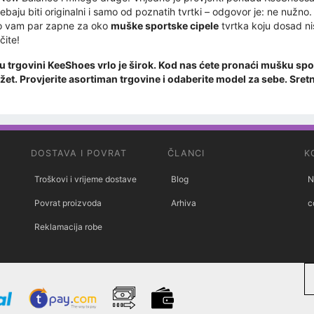
rebaju biti originalni i samo od poznatih tvrtki – odgovor je: ne nužno
ko vam par zapne za oko
muške sportske cipele
tvrtka koju dosad ni
čite!
u trgovini KeeShoes vrlo je širok. Kod nas ćete pronaći mušku sp
džet. Provjerite asortiman trgovine i odaberite model za sebe. Sre
DOSTAVA I POVRAT
ČLANCI
K
Troškovi i vrijeme dostave
Blog
N
Povrat proizvoda
Arhiva
c
Reklamacija robe