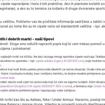
u cipele napravljene i hoće li biti praktične. Ako ih planirate koristiti 
niranje), a ako su to tenisice za košarku ili druge dvoranske sportov
u veličinu. Potičemo vas da pročitate informacije sadržane u tablici vel
nat po tome što su im cipele veće od standardnih veličina - npr. ak
 i dobrih marki - naši tipovi
ati. Stoga smo odlučili napraviti popis koji bi vam trebao pomoći u 
encijama i potrebama!
jboljih tvrtki na tržištu. Ne bez razloga mnogi sportske cipele nazivaju "Adidas"
vakodnevnu upotrebu – npr.
cipele adidas Argecy M DB1455 crne
, koje možete no
u
.
ndova koji nudi široku paletu proizvoda idealnih za razne situacije. Ovdje ćete
uz hlače i kockastu košulju, kao i omiljenu trenirku, te brojne modele primjerene za 
rvene boje
.
đač obuće nudi cijeli niz proizvoda koji će vam se sigurno svidjeti. Osim dizajna
Speedform Slingshot 2 M cipele 3000007-600 crvene
), u teretanu (npr.
Under A
u vašim stilskim preferencijama i ispunjavaju vaše zahtjeve.
h tvrtki kao što su Adidas, Nike i Under Armour. Naravno, postoji mn
New Balance i mnoge druge. Vrijedno je provjeriti ponudu KeeShoesa 