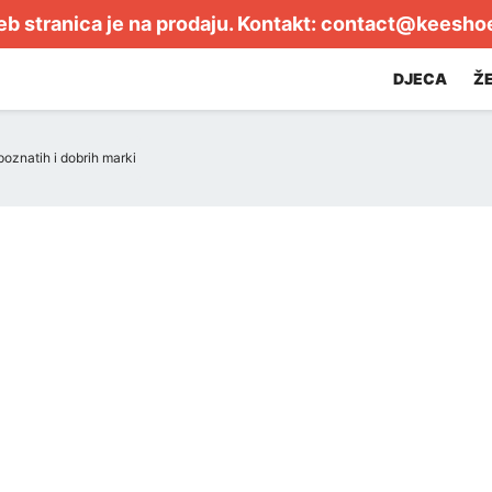
b stranica je na prodaju. Kontakt:
contact@keesho
DJECA
Ž
oznatih i dobrih marki