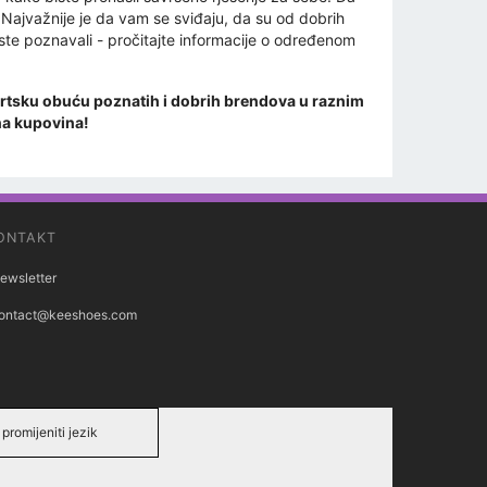
. Najvažnije je da vam se sviđaju, da su od dobrih
ste poznavali - pročitajte informacije o određenom
ortsku obuću poznatih i dobrih brendova u raznim
tna kupovina!
ONTAKT
ewsletter
ontact@keeshoes.com
promijeniti jezik