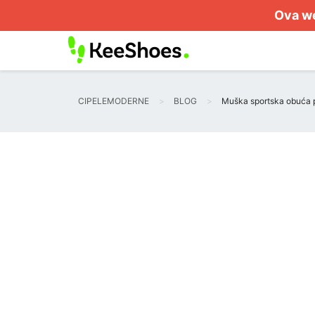
Ova we
CIPELEMODERNE
BLOG
Muška sportska obuća p