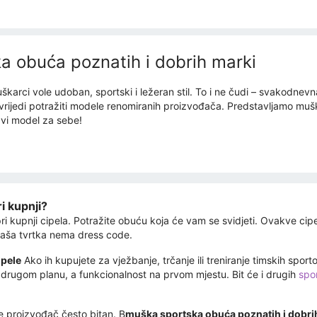
a obuća poznatih i dobrih marki
arci vole udoban, sportski i ležeran stil. To i ne čudi – svakodnev
, vrijedi potražiti modele renomiranih proizvođača. Predstavljamo m
avi model za sebe!
i kupnji?
 pri kupnji cipela. Potražite obuću koja će vam se svidjeti. Ovakve cipe
 vaša tvrtka nema dress code.
ipele
Ako ih kupujete za vježbanje, trčanje ili treniranje timskih spor
 u drugom planu, a funkcionalnost na prvom mjestu. Bit će i drugih
spo
je proizvođač često bitan. B
muška sportska obuća poznatih i dobri