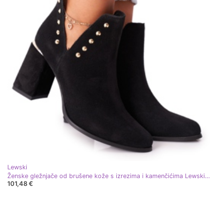
Lewski
Ženske gležnjače od brušene kože s izrezima i kamenčićima Lewski crne 3075 crna
101,48 €