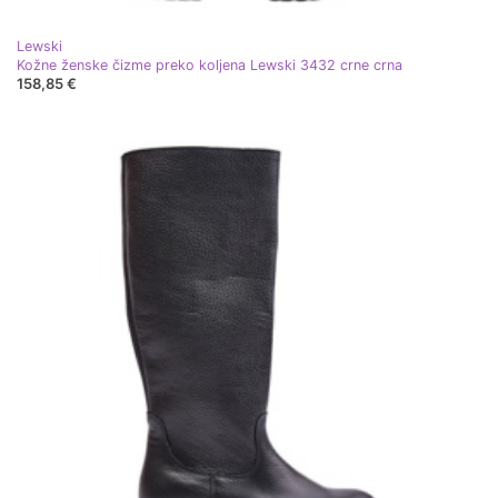
Lewski
Kožne ženske čizme preko koljena Lewski 3432 crne crna
158,85 €