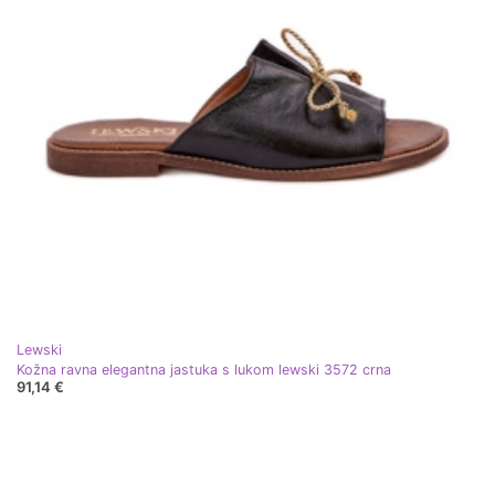
Lewski
Kožna ravna elegantna jastuka s lukom lewski 3572 crna
91,14 €