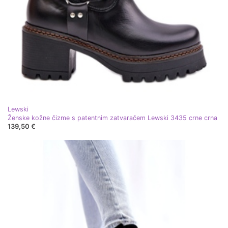
Lewski
Ženske kožne čizme s patentnim zatvaračem Lewski 3435 crne crna
139,50 €