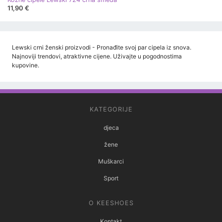
11,90 €
Lewski crni ženski proizvodi - Pronađite svoj par cipela iz snova.
Najnoviji trendovi, atraktivne cijene. Uživajte u pogodnostima
kupovine.
KATEGORIJE
djeca
žene
Muškarci
Sport
O KEESHOES
Kontakt