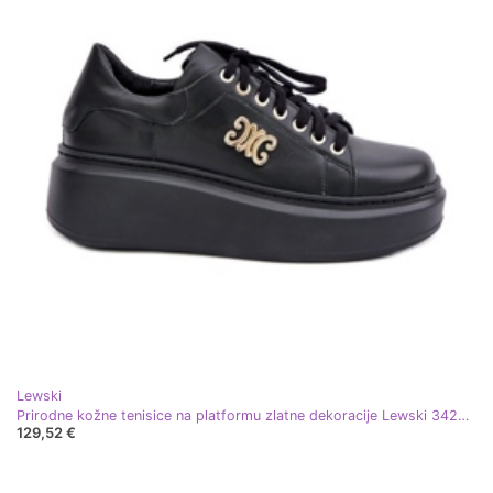
Lewski
Prirodne kožne tenisice na platformu zlatne dekoracije Lewski 3428 crne crna
129,52 €