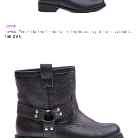
Lewski
Lewski Ženske kožne čizme do sredine listova s ​​patentnim zatvaračem na lijevoj strani 3616 crne crna
156,09 €