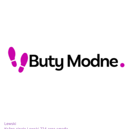
Lewski
Kožne cipele Lewski 724 crna smeđa