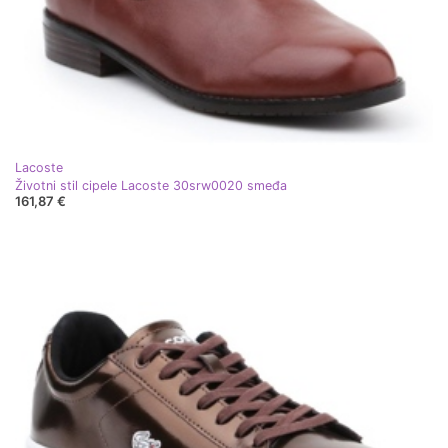
Lacoste
Životni stil cipele Lacoste 30srw0020 smeđa
161,87 €