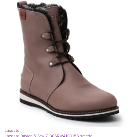
Lacoste
Lacoste Baylen 5 Srw 7-30SRW4100158 smeđa