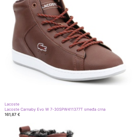
Lacoste
Lacoste Carnaby Evo W 7-30SPW411377T smeđa crna
161,87 €