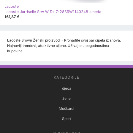
Lacoste
Lacoste Jarriselle Srw W Dk 7-28SRW1140248 smeđa
161,87 €
Lacoste Brown Ženski proizvodi - Pronađite svoj par cipela iz snova.
Najnoviji trendovi, atraktivne cijene. Uživajte u pogodnostima
kupovine.
KATEGORIJE
djeca
žene
Muškarci
Sport