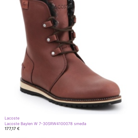
Lacoste
Lacoste Baylen W 7-30SRW4100078 smeđa
177,17 €