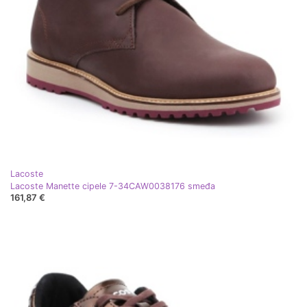
Lacoste
Lacoste Manette cipele 7-34CAW0038176 smeđa
161,87 €