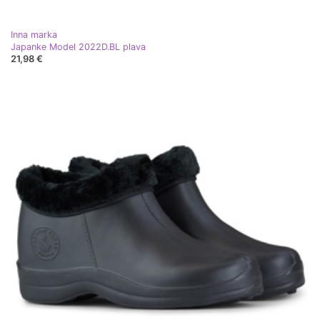
Inna marka
Japanke Model 2022D.BL plava
21,98 €