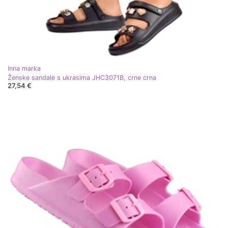
Inna marka
Ženske sandale s ukrasima JHC3071B, crne crna
27,54 €