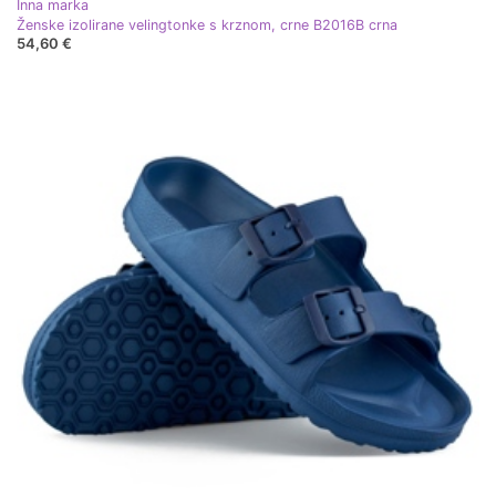
Inna marka
Ženske izolirane velingtonke s krznom, crne B2016B crna
54,60 €