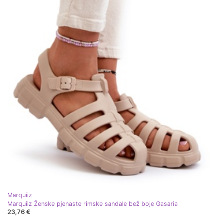
Marquiiz
Marquiiz Ženske pjenaste rimske sandale bež boje Gasaria
23,76 €