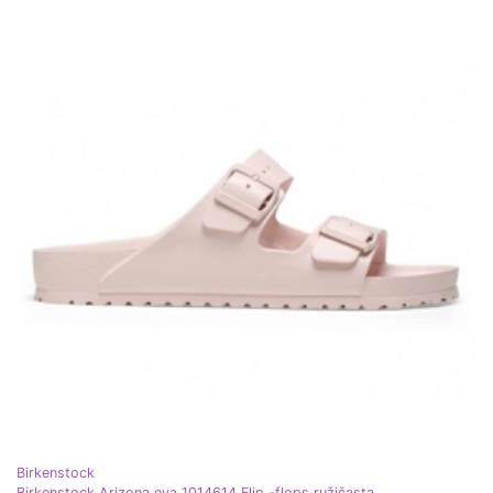
Birkenstock
Birkenstock Arizona eva 1014614 Flip -flops ružičasta