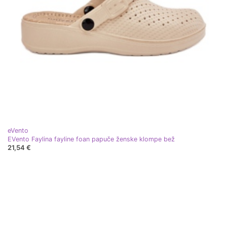
eVento
EVento Faylina fayline foan papuče ženske klompe bež
21,54 €