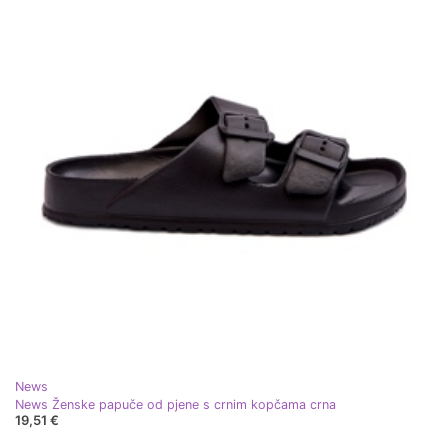
News
News Ženske papuče od pjene s crnim kopčama crna
19,51 €