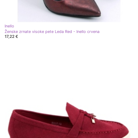
Inello
Ženske zrnate visoke pete Leda Red - Inello crvena
17,22 €