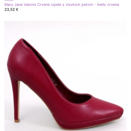
Mary Jane Valonis Crvene cipele s visokom petom - Inello crvena
23,52 €