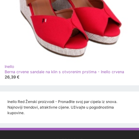
Inello
Berna crvene sandale na klin s otvorenim prstima - Inello crvena
26,39 €
Inello Red Ženski proizvodi - Pronađite svoj par cipela iz snova.
Najnoviji trendovi, atraktivne cijene. Uživajte u pogodnostima
kupovine.