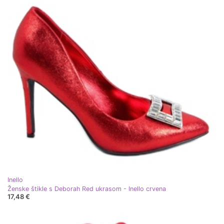
Inello
Ženske štikle s Deborah Red ukrasom - Inello crvena
17,48 €