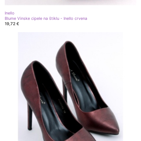
Inello
Blume Vinske cipele na štiklu - Inello crvena
19,72 €