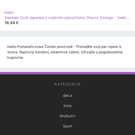
Inello
Sandale Cork japanke s cvjetnim jastučićima Charss Orange - Inello narančasta
18,48 €
Inello Pomarańczowe Ženski proizvodi - Pronađite svoj par cipela iz
snova. Najnoviji trendovi, atraktivne cijene. Uživajte u pogodnostima
kupovine.
KATEGORIJE
djeca
žene
Muškarci
Sport