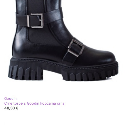
Goodin
Crne torbe s Goodin kopčama crna
48,30 €