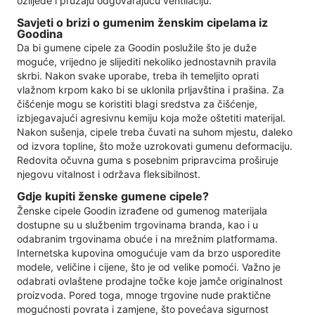
ozlijede i pružaju odgovarajuću ventilaciju.
Savjeti o brizi o gumenim ženskim cipelama iz
Goodina
Da bi gumene cipele za Goodin poslužile što je duže
moguće, vrijedno je slijediti nekoliko jednostavnih pravila
skrbi. Nakon svake uporabe, treba ih temeljito oprati
vlažnom krpom kako bi se uklonila prljavština i prašina. Za
čišćenje mogu se koristiti blagi sredstva za čišćenje,
izbjegavajući agresivnu kemiju koja može oštetiti materijal.
Nakon sušenja, cipele treba čuvati na suhom mjestu, daleko
od izvora topline, što može uzrokovati gumenu deformaciju.
Redovita očuvna guma s posebnim pripravcima proširuje
njegovu vitalnost i održava fleksibilnost.
Gdje kupiti ženske gumene cipele?
Ženske cipele Goodin izrađene od gumenog materijala
dostupne su u službenim trgovinama branda, kao i u
odabranim trgovinama obuće i na mrežnim platformama.
Internetska kupovina omogućuje vam da brzo usporedite
modele, veličine i cijene, što je od velike pomoći. Važno je
odabrati ovlaštene prodajne točke koje jamče originalnost
proizvoda. Pored toga, mnoge trgovine nude praktične
mogućnosti povrata i zamjene, što povećava sigurnost