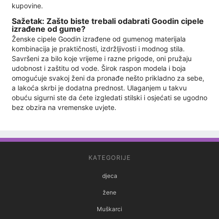
kupovine.
Sažetak: Zašto biste trebali odabrati Goodin cipele
izrađene od gume?
Ženske cipele Goodin izrađene od gumenog materijala
kombinacija je praktičnosti, izdržljivosti i modnog stila.
Savršeni za bilo koje vrijeme i razne prigode, oni pružaju
udobnost i zaštitu od vode. Širok raspon modela i boja
omogućuje svakoj ženi da pronađe nešto prikladno za sebe,
a lakoća skrbi je dodatna prednost. Ulaganjem u takvu
obuću sigurni ste da ćete izgledati stilski i osjećati se ugodno
bez obzira na vremenske uvjete.
KATEGORIJE
djeca
žene
Muškarci