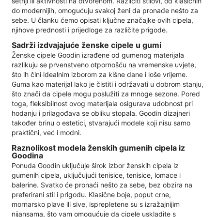
šetnji ili aktivnosti na otvorenom. Različiti stilovi, od klasičnih
do modernijih, omogućuju svakoj ženi da pronađe nešto za
sebe. U članku ćemo opisati ključne značajke ovih cipela,
njihove prednosti i prijedloge za različite prigode.
Sadrži izdvajajuće ženske cipele u gumi
Ženske cipele Goodin izrađene od gumenog materijala
razlikuju se prvenstveno otpornošću na vremenske uvjete,
što ih čini idealnim izborom za kišne dane i loše vrijeme.
Guma kao materijal lako je čistiti i održavati u dobrom stanju,
što znači da cipele mogu poslužiti za mnoge sezone. Pored
toga, fleksibilnost ovog materijala osigurava udobnost pri
hodanju i prilagođava se obliku stopala. Goodin dizajneri
također brinu o estetici, stvarajući modele koji nisu samo
praktični, već i modni.
Raznolikost modela ženskih gumenih cipela iz
Goodina
Ponuda Goodin uključuje širok izbor ženskih cipela iz
gumenih cipela, uključujući tenisice, tenisice, lomace i
balerine. Svatko će pronaći nešto za sebe, bez obzira na
preferirani stil i prigodu. Klasične boje, poput crne,
mornarsko plave ili sive, isprepletene su s izražajnijim
nijansama, što vam omogućuje da cipele uskladite s