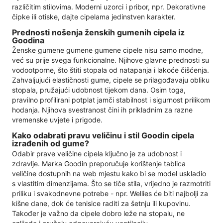
različitim stilovima. Moderni uzorci i pribor, npr. Dekorativne
čipke ili otiske, dajte cipelama jedinstven karakter.
Prednosti nošenja ženskih gumenih cipela iz
Goodina
Ženske gumene gumene gumene cipele nisu samo modne,
već su prije svega funkcionalne. Njihove glavne prednosti su
vodootporne, što štiti stopala od natapanja i lakoće čišćenja.
Zahvaljujući elastičnosti gume, cipele se prilagođavaju obliku
stopala, pružajući udobnost tijekom dana. Osim toga,
pravilno profilirani potplat jamči stabilnost i sigurnost prilikom
hodanja. Njihova svestranost čini ih prikladnim za razne
vremenske uvjete i prigode.
Kako odabrati pravu veličinu i stil Goodin cipela
izrađenih od gume?
Odabir prave veličine cipela ključno je za udobnost i
zdravlje. Marka Goodin preporučuje korištenje tablica
veličine dostupnih na web mjestu kako bi se model uskladio
s vlastitim dimenzijama. Što se tiče stila, vrijedno je razmotriti
priliku i svakodnevne potrebe - npr. Wellies će biti najbolji za
kišne dane, dok će tenisice raditi za šetnju ili kupovinu.
Također je važno da cipele dobro leže na stopalu, ne