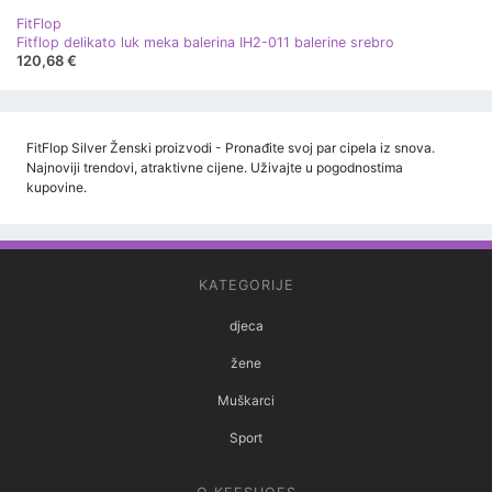
FitFlop
Fitflop delikato luk meka balerina IH2-011 balerine srebro
120,68 €
FitFlop Silver Ženski proizvodi - Pronađite svoj par cipela iz snova.
Najnoviji trendovi, atraktivne cijene. Uživajte u pogodnostima
kupovine.
KATEGORIJE
djeca
žene
Muškarci
Sport