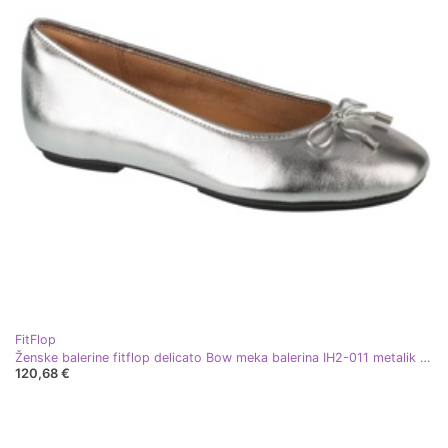
FitFlop
Ženske balerine fitflop delicato Bow meka balerina IH2-011 metalik s lukom srebro
120,68 €