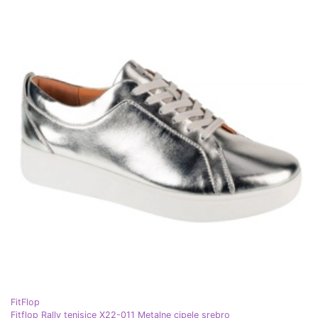
FitFlop
Fitflop Rally tenisice X22-011 Metalne cipele srebro