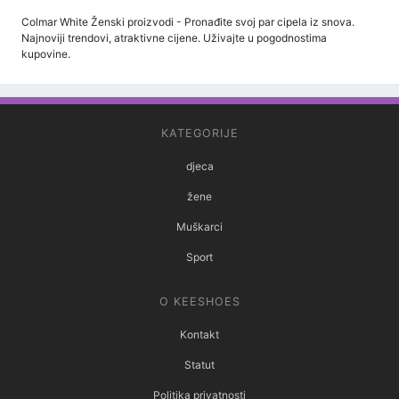
Colmar White Ženski proizvodi - Pronađite svoj par cipela iz snova.
Najnoviji trendovi, atraktivne cijene. Uživajte u pogodnostima
kupovine.
KATEGORIJE
djeca
žene
Muškarci
Sport
O KEESHOES
Kontakt
Statut
Politika privatnosti