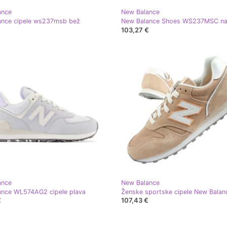
ance
New Balance
ance cipele ws237msb bež
New Balance Shoes WS237MSC na
103,27 €
ance
New Balance
ance WL574AG2 cipele plava
€
107,43 €