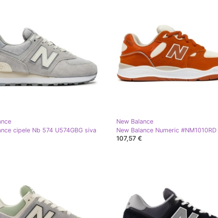
ance
New Balance
nce cipele Nb 574 U574GBG siva
107,57 €