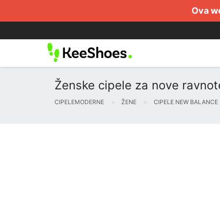
Ova we
Ženske cipele za nove ravnote
CIPELEMODERNE
ŽENE
CIPELE NEW BALANCE