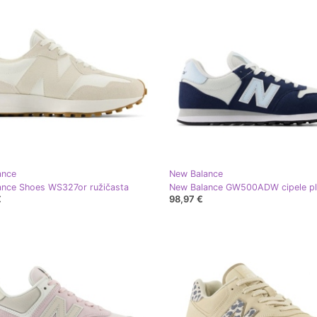
ance
New Balance
ance Shoes WS327or ružičasta
New Balance GW500ADW cipele p
€
98,97 €