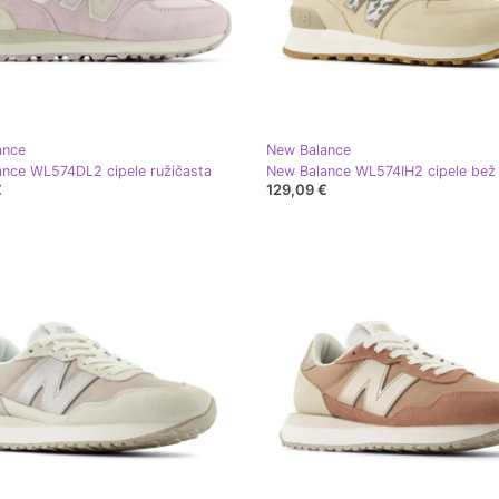
ance
New Balance
nce WL574DL2 cipele ružičasta
New Balance WL574IH2 cipele bež
€
129,09 €