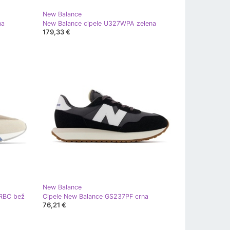
New Balance
na
New Balance cipele U327WPA zelena
179,33 €
New Balance
7RBC bež
Cipele New Balance GS237PF crna
76,21 €