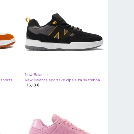
New Balance
New Balance Numeric #NM1010RD sportske cipele narančasta
New Balance sportske cipele za skateboarding NM808WUT crna
116,18 €