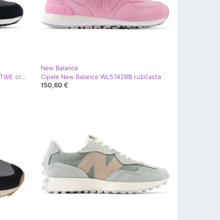
New Balance
New Balance sportske cipele U574TWE crna
Cipele New Balance WL5742BB ružičasta
150,60 €