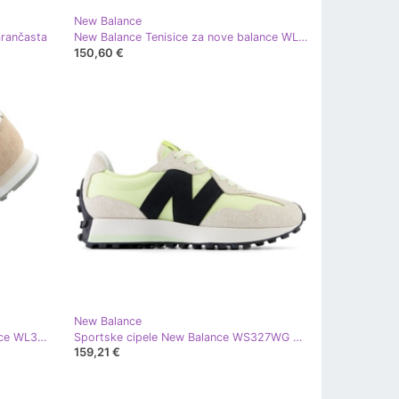
New Balance
rančasta
New Balance Tenisice za nove balance WL574EVB crna
150,60 €
New Balance
Ženske sportske cipele New Balance WL373sq2 bež
Sportske cipele New Balance WS327WG žuta boja
159,21 €