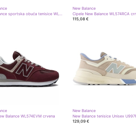
ance
New Balance
New Balance sportska obuća tenisice WL373OG2 siva
Cipele New Balance WL574RCA cr
115,08 €
ance
New Balance
New Balance WL574EVM crvena
New Balance tenisice Unisex U99
129,09 €