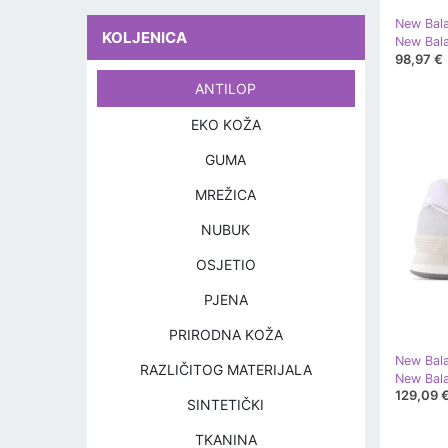
New Bal
KOLJENICA
New Bal
98,97 €
ANTILOP
EKO KOŽA
GUMA
MREŽICA
NUBUK
OSJETIO
PJENA
PRIRODNA KOŽA
New Bal
RAZLIČITOG MATERIJALA
New Bal
129,09 
SINTETIČKI
TKANINA