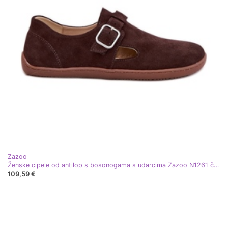
Zazoo
Ženske cipele od antilop s bosonogama s udarcima Zazoo N1261 čokolada smeđa
109,59 €