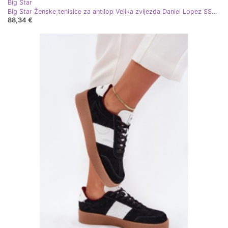
Big Star
Big Star Ženske tenisice za antilop Velika zvijezda Daniel Lopez SS2D4022 bež
88,34 €