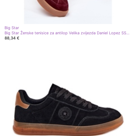
Big Star
Big Star Ženske tenisice za antilop Velika zvijezda Daniel Lopez SS2D4023 Burgundija crvena
88,34 €