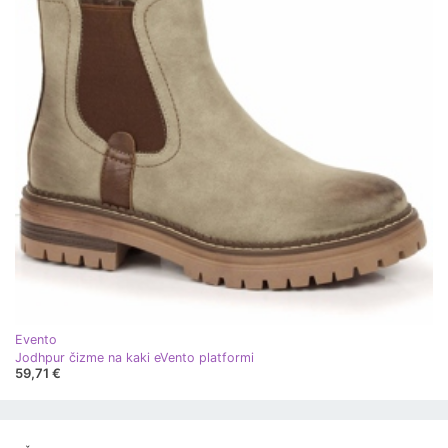
Evento
Jodhpur čizme na kaki eVento platformi
59,71 €