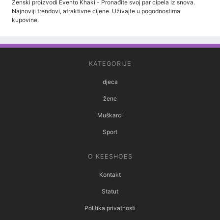
Ženski proizvodi Evento Khaki - Pronađite svoj par cipela iz snova.
Najnoviji trendovi, atraktivne cijene. Uživajte u pogodnostima
kupovine.
KATEGORIJE
djeca
žene
Muškarci
Sport
O KEESHOES
Kontakt
Statut
Politika privatnosti